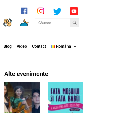
Search Button
Search
for:
Blog
Video
Contact
Română
Alte evenimente