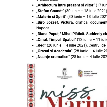
„
Arhitectura între prezent și viitor
” (17 iu
„
Stefan Gnandt
” (30 iunie – 18 iulie 202
„
Materie și Spirit
” (30 iunie – 18 iulie 20
„
Biró József. Pictură, grafică, documen
Napoca
„
Diana Popuț / Mihai Plătică. Suddenly cl
„
Omul, Timpul, Spațiul
” (12 iunie – 11 iul
„
Red
” (28 iunie – 4 iulie 2021), Centrul de
„
Orașul și Academia
” (28 iunie – 4 iulie 
„
Nuanțe cromatice
” (28 iunie – 4 iulie 2