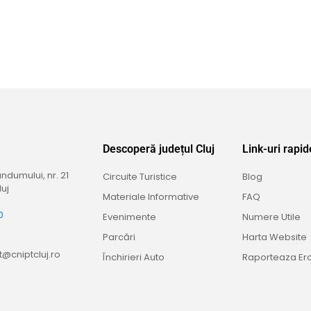
Descoperă județul Cluj
Link-uri rapid
dumului, nr. 21
Circuite Turistice
Blog
uj
Materiale Informative
FAQ
0
Evenimente
Numere Utile
9
Parcări
Harta Website
@cniptcluj.ro
Închirieri Auto
Raporteaza Er