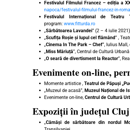
Festivalul Filmului Francez – ediția
a X
napoca/festivalul-filmului-francez-in-rom
Festivalul Internațional de Teatr
program:
www.fitturda.ro
„
Sărbătoarea Lavandei
” (2 – 4 iulie 2021
„
Scufița Roșie și lupul cel flămând
” , Tea
„
Cinema In The Park – Chef
”, Iulius Mall
„
Miss Măriuță
”, Centrul de Cultură Urbană
„
O seară de divertisment la Reactor
”, Rea
Evenimente on-line, pe
Momente artistice ,
Teatrul de Păpuși „Pu
„Muzeul de acasă”,
Muzeul Național de Ist
Evenimente on-line,
Centrul de Cultură U
Expoziții în județul Cluj
„
Cămăși de sărbătoare din nordul Mo
Transilvaniei