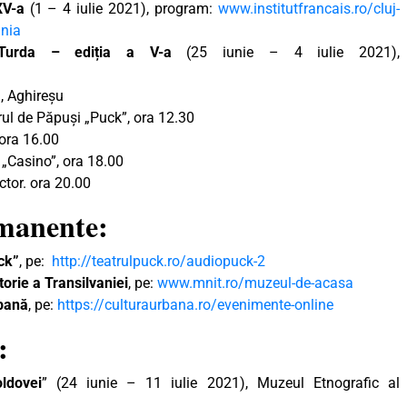
XV-a
(1 – 4 iulie 2021), program:
www.institutfrancais.ro/cluj-
ania
u Turda – ediția a V-a
(25 iunie – 4 iulie 2021),
), Aghireșu
trul de Păpuși „Puck”, ora 12.30
, ora 16.00
 „Casino”, ora 18.00
ctor. ora 20.00
rmanente:
ck”
, pe:
http://teatrulpuck.ro/audiopuck-2
orie a Transilvaniei
, pe:
www.mnit.ro/muzeul-de-acasa
rbană
, pe:
https://culturaurbana.ro/evenimente-online
:
ldovei
” (24 iunie – 11 iulie 2021), Muzeul Etnografic al