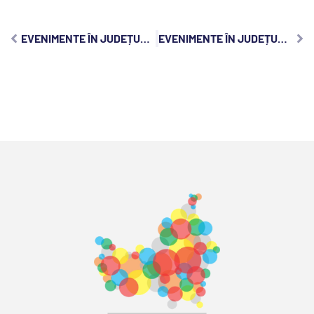
EVENIMENTE ÎN JUDEȚUL CLUJ, SÂMBĂTĂ, 30 OCTOMBRIE 2021
EVENIMENTE ÎN JUDEȚUL CLUJ, LUNI, 1 NOIEMBRIE 2021