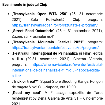
Evenimente în județul Cluj:
„
Transylvania Open WTA 250
” (25 -31 octombrie
2021), Sala Polivalentă Cluj, program:
https://transylvaniaopen.ro/ro/rezultate-si-program/
„
Street Food
Octombrie
” (28 – 31 octombrie 2021),
Zazen, str. Frasinului nr.41
„
Transylvania Mountain Festival 2021
”, program:
https://transylvaniamountainfestival.ro/ro/program/
„Festivalul Internațional de Psihanaliză și Film
”,
ediția
a II-a
(29-31 octombrie 2021), Cinema Victoria,
program:
https://cinemavictoria.ro/events/festivalul-
international-de-psihanaliza-si-film-cluj-napoca-editia-
a-ii-a/
„
Trick or treat?”
, Squad Store Shooting Range, Poligon
de tragere Vivo! Cluj-Napoca, ora 10.00
„Read my soul”
// Finissage expoziție de Tarot
reinterpretat by Dena, Galeria de Artă, 31 – 6 noiembrie
2021