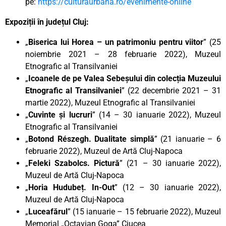
pe:
https://culturaurbana.ro/evenimente-online
Expoziții în județul Cluj:
„
Biserica lui Horea – un patrimoniu pentru viitor
” (25
noiembrie 2021 – 28 februarie 2022), Muzeul
Etnografic al Transilvaniei
„
Icoanele de pe Valea Sebeșului din colecția Muzeului
Etnografic al Transilvaniei
” (22 decembrie 2021 – 31
martie 2022), Muzeul Etnografic al Transilvaniei
„
Cuvinte și lucruri
” (14 – 30 ianuarie 2022), Muzeul
Etnografic al Transilvaniei
„
Botond Részegh. Dualitate simplă
” (21 ianuarie – 6
februarie 2022), Muzeul de Artă Cluj-Napoca
„
Feleki Szabolcs. Pictură
” (21 – 30 ianuarie 2022),
Muzeul de Artă Cluj-Napoca
„
Horia Hudubeț. In-Out
” (12 – 30 ianuarie 2022),
Muzeul de Artă Cluj-Napoca
„
Luceafărul
” (15 ianuarie – 15 februarie 2022), Muzeul
Memorial „Octavian Goga” Ciucea