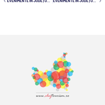
EVENIMENTE ÎN JUDEȚUL CLUJ, SÂMBĂTĂ, 29 IANUARIE 2022
EVENIMENTE ÎN JUDEȚUL CLUJ, LUNI, 31 IANUARIE 2022