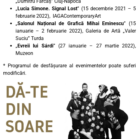
„Dumitru Fărcaș” Cluj-Napoca
„
Lucia Simone. Signal Lost
” (15 decembrie 2021 – 5
februarie 2022), IAGAContemporaryArt
„
Salonul Național de Grafică Mihai Eminescu
” (15
ianuarie – 2 februarie 2022), Galeria de Artă „Valer
Suciu” Turda
„
Evreii lui Sárdi
” (27 ianuarie – 27 martie 2022),
Muzeon
* Programul de desfășurare al evenimentelor poate suferi
modificări.