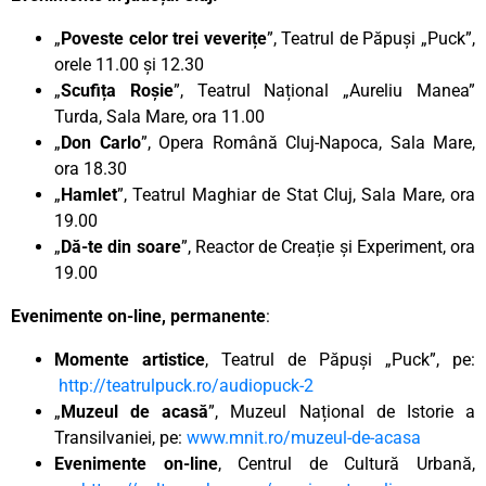
„
Poveste celor trei veverițe
”, Teatrul de Păpuși „Puck”,
orele 11.00 și 12.30
„
Scufița Roșie
”, Teatrul Național „Aureliu Manea”
Turda, Sala Mare, ora 11.00
„
Don Carlo
”, Opera Română Cluj-Napoca, Sala Mare,
ora 18.30
„
Hamlet
”, Teatrul Maghiar de Stat Cluj, Sala Mare, ora
19.00
„
Dă-te din soare
”, Reactor de Creație și Experiment, ora
19.00
Evenimente on-line, permanente
:
Momente artistice
, Teatrul de Păpuși „Puck”, pe:
http://teatrulpuck.ro/audiopuck-2
„
Muzeul de acasă
”, Muzeul Național de Istorie a
Transilvaniei, pe:
www.mnit.ro/muzeul-de-acasa
Evenimente on-line
, Centrul de Cultură Urbană,