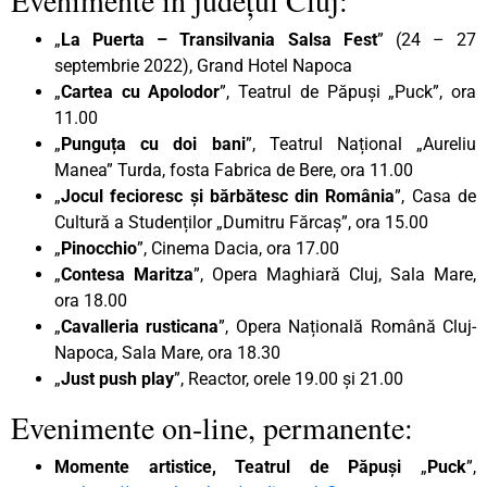
„
La Puerta – Transilvania Salsa Fest
” (24 – 27
septembrie 2022), Grand Hotel Napoca
„
Cartea cu Apolodor
”, Teatrul de Păpuși „Puck”, ora
11.00
„
Punguța cu doi bani
”, Teatrul Național „Aureliu
Manea” Turda, fosta Fabrica de Bere, ora 11.00
„
Jocul fecioresc și bărbătesc din România
”, Casa de
Cultură a Studenților „Dumitru Fărcaș”, ora 15.00
„
Pinocchio
”, Cinema Dacia, ora 17.00
„
Contesa Maritza
”, Opera Maghiară Cluj, Sala Mare,
ora 18.00
„
Cavalleria rusticana
”, Opera Națională Română Cluj-
Napoca, Sala Mare, ora 18.30
„
Just push play
”, Reactor, orele 19.00 și 21.00
Evenimente on-line, permanente:
Momente artistice, Teatrul de Păpuși
„
Puck
”,