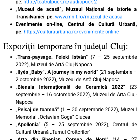
pe:
http://teatrulpuck.ro/audiopuck-2
„
Muzeul de acasă
”
, Muzeul Național de Istorie a
Transilvaniei, pe
:
www.mnit.ro/muzeul-de-acasa
Evenimente on-line, Centrul de Cultură Urbană,
pe
:
https://culturaurbana.ro/evenimente-online
Expoziții temporare în județul Cluj:
„
Trans-paysage. Feleki István
” (7 – 25 septembrie
2022), Muzeul de Artă Cluj-Napoca
„
Ilyés „Baby”. A journey in my world
” (21 septembrie –
2 octombrie 2022), Muzeul de Artă Cluj-Napoca
„
Bienala Internațională de Ceramică 2022
” (23
septembrie – 16 octombrie 2022), Muzeul de Artă Cluj-
Napoca
„
Peisaj de toamnă
” (1 – 30 septembrie 2022), Muzeul
Memorial „Octavian Goga” Ciucea
„
Apollonia
” (5 – 25 septembrie 2022), Centrul de
Cultură Urbană „Turnul Croitorilor”
„
Arta din Phenian,
Coreea de Nord
” (14 – 27