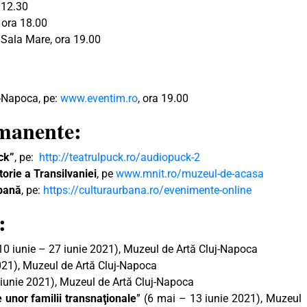
 12.30
 ora 18.00
, Sala Mare, ora 19.00
j-Napoca, pe:
www.eventim.ro
, ora 19.00
rmanente:
ck”
, pe:
http://teatrulpuck.ro/audiopuck-2
orie a Transilvaniei
, pe
www.mnit.ro/muzeul-de-acasa
rbană
, pe:
https://culturaurbana.ro/evenimente-online
:
(10 iunie – 27 iunie 2021), Muzeul de Artă Cluj-Napoca
2021), Muzeul de Artă Cluj-Napoca
3 iunie 2021), Muzeul de Artă Cluj-Napoca
e unor familii transnaţionale
” (6 mai – 13 iunie 2021), Muzeul