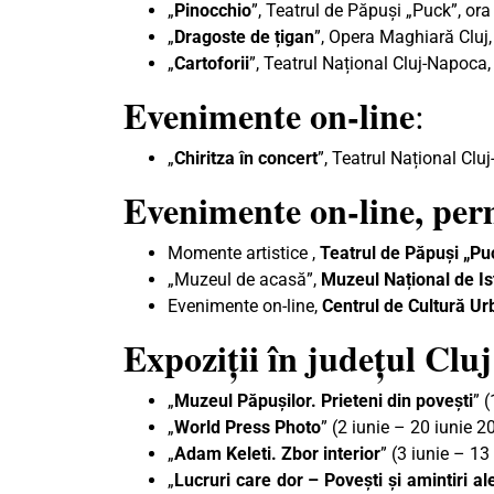
„
Pinocchio
”, Teatrul de Păpuși „Puck”, ora
„
Dragoste de țigan
”, Opera Maghiară Cluj,
„
Cartoforii
”, Teatrul Național Cluj-Napoca
Evenimente on-line
:
„
Chiritza în concert
”, Teatrul Național Clu
Evenimente on-line, pe
Momente artistice ,
Teatrul de Păpuși „Pu
„Muzeul de acasă”,
Muzeul Național de Ist
Evenimente on-line,
Centrul de Cultură U
Expoziții în județul Cluj
„
Muzeul Păpușilor. Prieteni din povești
” 
„
World Press Photo
” (2 iunie – 20 iunie 
„
Adam Keleti. Zbor interior
” (3 iunie – 1
„
Lucruri care dor – Poveşti şi amintiri al