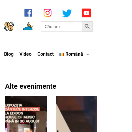
Search Button
Search
for:
Blog
Video
Contact
Română
Alte evenimente