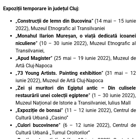
Expoziții temporare în județul Cluj:
„
Construcții de lemn din Bucovina
” (14 mai – 15 iunie
2022), Muzeul Etnografic al Transilvaniei
„
Monahul Ilarion Mureșan, o viață dedicată icoanei
niculiene
” (10 – 30 iunie 2022), Muzeul Etnografic al
Transilvaniei,
„
Apud Magister
” (25 mai – 19 iunie 2022), Muzeul de
Artă Cluj-Napoca
„
73 Young Artists. Painting exhibition
” (31 mai – 12
iunie 2022), Muzeul de Artă Cluj-Napoca
„
Zei și muritori din Egiptul antic – Din culisele
restaurării unei colecții egiptene
” (1 – 30 iunie 2022),
Muzeul Național de Istorie a Transilvaniei, Iulius Mall
„
Expoziție de bonsai
” (11 – 12 iunie 2022), Centrul de
Cultură Urbană „Casino”
„
Culori bucovinene
” (6 – 12 iunie 2022), Centrul de
Cultură Urbană „Turnul Croitorilor”