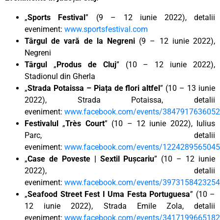
„
Sports Festival
” (9 – 12 iunie 2022), detalii
eveniment:
www.sportsfestival.com
Târgul de vară de la Negreni
(9 – 12 iunie 2022),
Negreni
Târgul
„
Produs de Cluj
” (10 – 12 iunie 2022),
Stadionul din Gherla
„
Strada Potaissa – Piața de flori altfel
” (10 – 13 iunie
2022), Strada Potaissa, detalii
eveniment:
www.facebook.com/events/384791763605
Festivalul
„
Très Court
” (10 – 12 iunie 2022), Iulius
Parc, detalii
eveniment:
www.facebook.com/events/122428956504
„
Case de Poveste | Sextil Pușcariu
” (10 – 12 iunie
2022), detalii
eveniment:
www.facebook.com/events/397315842325
„
Seafood Street Fest I Uma Festa Portuguesa
” (10 –
12 iunie 2022), Strada Emile Zola, detalii
eveniment:
www.facebook.com/events/341719966518