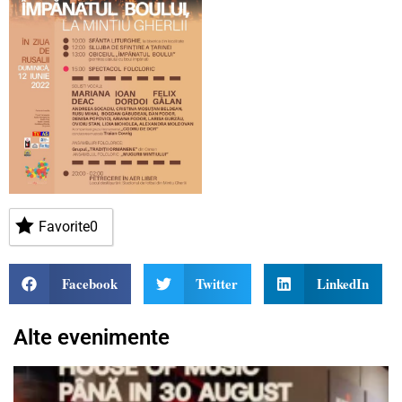
Favorite
0
Facebook
Twitter
LinkedIn
Alte evenimente