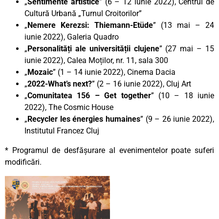
„
Sentimente artistice
” (6 – 12 iunie 2022), Centrul de
Cultură Urbană „Turnul Croitorilor”
„
Nemere Kerezsi: Thiemann-Etüde
” (13 mai – 24
iunie 2022), Galeria Quadro
„
Personalități ale universității clujene
” (27 mai – 15
iunie 2022), Calea Moților, nr. 11, sala 300
„
Mozaic
” (1 – 14 iunie 2022), Cinema Dacia
„
2022-What’s next?
” (2 – 16 iunie 2022), Cluj Art
„
Comunitatea 156 – Get together
” (10 – 18 iunie
2022), The Cosmic House
„
Recycler les énergies humaines
” (9 – 26 iunie 2022),
Institutul Francez Cluj
* Programul de desfășurare al evenimentelor poate suferi
modificări.