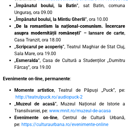
„
Împănatul boului, la Batin
”, sat Batin, comuna
Unguraș, ora 09.00
„
Împănatul boului, la Mintiu Gherlii
”, ora 10.00
„
De la romantism la național-comunism. Încercare
asupra modernității românești
”
– lansare de carte
,
Casa Tranzit, ora 18.00
„
Scripcarul pe acoperiș
”, Teatrul Maghiar de Stat Cluj,
Sala Mare, ora 19.00
„
Esmeralda
”, Casa de Cultură a Studenților „Dumitru
Fărcaș”, ora 19.00
Evenimente on-line, permanente
:
Momente artistice
, Teatrul de Păpuși „Puck”, pe:
http://teatrulpuck.ro/audiopuck-2
„
Muzeul de acasă
”, Muzeul Național de Istorie a
Transilvaniei, pe:
www.mnit.ro/muzeul-de-acasa
Evenimente on-line
, Centrul de Cultură Urbană,
pe:
https://culturaurbana.ro/evenimente-online