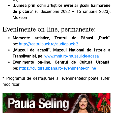
„
Lumea prin ochii artiștilor evrei ai Școlii băimărene
de pictură
” (6 decembrie 2022 – 15 ianuarie 2023),
Muzeon
Evenimente on-line, permanente:
Momente artistice, Teatrul de Păpuși
„
Puck
”,
pe:
http://teatrulpuck.ro/audiopuck-2
„
Muzeul de acasă
”
, Muzeul Național de Istorie a
Transilvaniei, pe
:
www.mnit.ro/muzeul-de-acasa
Evenimente on-line, Centrul de Cultură Urbană,
pe
:
https://culturaurbana.ro/evenimente-online
* Programul de desfășurare al evenimentelor poate suferi
modificări.