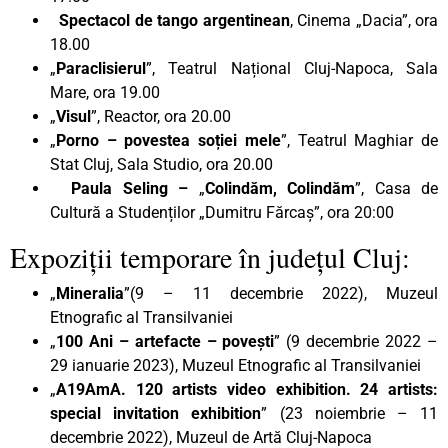
Spectacol de tango argentinean
, Cinema „Dacia”, ora
18.00
„
Paraclisierul
”, Teatrul Național Cluj-Napoca, Sala
Mare, ora 19.00
„
Visul
”, Reactor, ora 20.00
„
Porno – povestea soției mele
”, Teatrul Maghiar de
Stat Cluj, Sala Studio, ora 20.00
Paula Seling –
„
Colindăm, Colindăm
”, Casa de
Cultură a Studenților „Dumitru Fărcaș”, ora 20:00
Expoziții temporare în județul Cluj:
„
Mineralia
”(9 – 11 decembrie 2022), Muzeul
Etnografic al Transilvaniei
„
100 Ani – artefacte – povești
” (9 decembrie 2022 –
29 ianuarie 2023), Muzeul Etnografic al Transilvaniei
„
A19AmA. 120 artists video exhibition. 24 artists:
special invitation exhibition
” (23 noiembrie – 11
decembrie 2022), Muzeul de Artă Cluj-Napoca