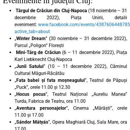
Târgul de Crăciun din Cluj-Napoca
(18 noiembrie – 31
decembrie 2022), Piața Unirii, detalii
eveniment:
www.facebook.com/events/438760644878
active_tab=about
„
Winter Dream
” (30 noiembrie – 31 decembrie 2022),
Parcul „Poligon” Florești
Mini-Târg de Crăciun
(6 – 11 decembrie 2022), Piața
Karl Liebknecht Cluj-Napoca
„
Junii Satului
” (10 – 11 decembrie 2022), Căminul
Cultural Măguri-Răcătău
„
Fata babei și fata moșneagului
”, Teatrul de Păpuși
„Puck”, orele 11.00 și 12.30
„
Hocus pocus
”, Teatrul Național „Aureliu Manea”
Turda, Fabrica de Teatru, ora 11.00
„
Aventura personajelor
”, Cinema „Mărăști”, orele
11.00 și 17.00
„
Sándor Mátyás
”, Opera Maghiară Cluj, Sala Mare, ora
17.00