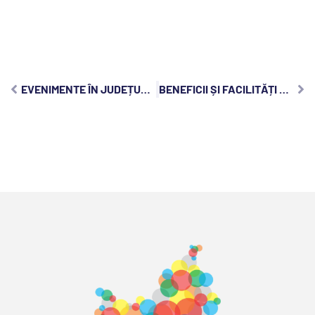
EVENIMENTE ÎN JUDEȚUL CLUJ, SÂMBĂTĂ, 10 DECEMBRIE 2022:
BENEFICII ȘI FACILITĂȚI OFERITE DE CENTRELE SPA DIN JUDEȚUL CLUJ