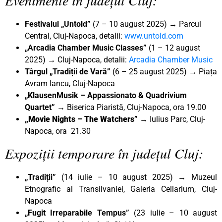
Festivalul „Untold”
(7 – 10 august 2025) → Parcul
Central, Cluj-Napoca, detalii:
www.untold.com
„Arcadia Chamber Music Classes”
(1 – 12 august
2025) → Cluj-Napoca, detalii:
Arcadia Chamber Music
Târgul „Tradiții de Vară”
(6 – 25 august 2025)
→
Piața
Avram Iancu, Cluj-Napoca
„KlausenMusik – Appassionato & Quadrivium
Quartet” →
Biserica Piaristă, Cluj-Napoca, ora 19.00
„Movie Nights – The Watchers
”
→ Iulius Parc, Cluj-
Napoca, ora 21.30
Expoziții temporare în județul Cluj:
„Tradiții”
(14 iulie – 10 august 2025) → Muzeul
Etnografic al Transilvaniei, Galeria Cellarium, Cluj-
Napoca
„Fugit Irreparabile Tempus”
(23 iulie – 10 august