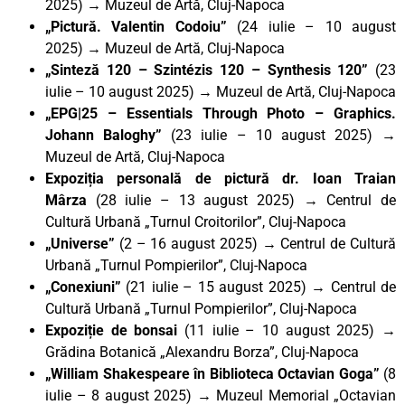
2025)
→
Muzeul de Artă, Cluj-Napoca
„Pictură. Valentin Codoiu”
(24 iulie – 10 august
2025)
→
Muzeul de Artă, Cluj-Napoca
„Sinteză 120 – Szintézis 120 – Synthesis 120”
(23
iulie – 10 august 2025) → Muzeul de Artă, Cluj-Napoca
„EPG|25 – Essentials Through Photo – Graphics.
Johann Baloghy”
(23 iulie – 10 august 2025) →
Muzeul de Artă, Cluj-Napoca
Expoziția personală de pictură dr. Ioan Traian
Mârza
(28 iulie – 13 august 2025) → Centrul de
Cultură Urbană „Turnul Croitorilor”, Cluj-Napoca
„Universe”
(2 – 16 august 2025) → Centrul de Cultură
Urbană „Turnul Pompierilor”, Cluj-Napoca
„Conexiuni”
(21 iulie – 15 august 2025) → Centrul de
Cultură Urbană „Turnul Pompierilor”, Cluj-Napoca
Expoziție de bonsai
(11 iulie – 10 august 2025) →
Grădina Botanică „Alexandru Borza”, Cluj-Napoca
„William Shakespeare în Biblioteca Octavian Goga”
(8
iulie – 8 august 2025) → Muzeul Memorial „Octavian