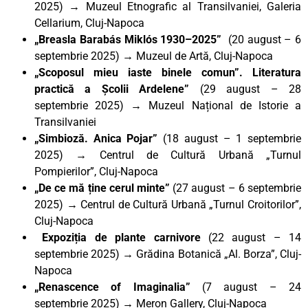
2025)
→
Muzeul Etnografic al Transilvaniei, Galeria
Cellarium, Cluj-Napoca
„Breasla Barabás Miklós 1930–2025”
(20 august – 6
septembrie 2025)
→
Muzeul de Artă, Cluj-Napoca
„Scoposul mieu iaste binele comun”. Literatura
practică a Școlii Ardelene”
(29 august – 28
septembrie 2025) → Muzeul Național de Istorie a
Transilvaniei
„Simbioză. Anica Pojar”
(18 august – 1 septembrie
2025) → Centrul de Cultură Urbană „Turnul
Pompierilor”, Cluj-Napoca
„De ce mă ține cerul minte”
(27 august – 6 septembrie
2025) → Centrul de Cultură Urbană „Turnul Croitorilor”,
Cluj-Napoca
Expoziția de plante carnivore
(22 august – 14
septembrie 2025)
→
Grădina Botanică „Al. Borza”, Cluj-
Napoca
„Renascence of Imaginalia”
(7 august – 24
septembrie 2025) → Meron Gallery, Cluj-Napoca