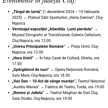
„Târgul de Iarnă”
(1 decembrie 2024 – 15 februarie
2025) → Platoul Sălii Sporturilor „Horia Demian”, Cluj-
Napoca
Vernisajul expoziției „Atlantida. Lumi pierdute”
→
Muzeul Etnografic al Transilvaniei, Galeria Cellarium,
Cluj-Napoca, ora 13.00
„Unirea Principatelor Române” →
Piața Unirii, Cluj-
Napoca, ora 13.00
„Hora Unirii”
→ În fața Casei de Cultură, Gherla, ora
17.00
„Spărgătorul de nuci”
→ Opera Națională Română,
Sala Mare, Cluj-Napoca, ora 18.30
„Van Dan – 10 Ani de sânge murdar”,
Teatrul Național
„Aureliu Manea” → Fabrica de Teatru, Turda, ora 19.00
„Romeo și Julieta”
→ Teatrul Maghiar de Stat Cluj,
Sala Studio, Cluj-Napoca, ora 19.00