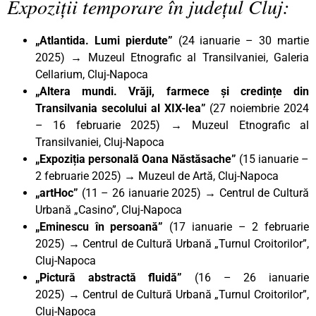
Expoziții temporare în județul Cluj:
„Atlantida. Lumi pierdute”
(24 ianuarie – 30 martie
2025) → Muzeul Etnografic al Transilvaniei, Galeria
Cellarium, Cluj-Napoca
„Altera mundi. Vrăji, farmece și credințe din
Transilvania secolului al XIX-lea”
(27 noiembrie 2024
– 16 februarie 2025)
→
Muzeul Etnografic al
Transilvaniei, Cluj-Napoca
„Expoziția personală Oana Năstăsache”
(15 ianuarie –
2 februarie 2025) → Muzeul de Artă, Cluj-Napoca
„artHoc”
(11 – 26 ianuarie 2025)
→
Centrul de Cultură
Urbană „Casino”, Cluj-Napoca
„Eminescu în persoană”
(17 ianuarie – 2 februarie
2025)
→
Centrul de Cultură Urbană „Turnul Croitorilor”,
Cluj-Napoca
„Pictură abstractă fluidă”
(16 – 26 ianuarie
2025)
→
Centrul de Cultură Urbană „Turnul Croitorilor”,
Cluj-Napoca