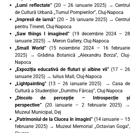
„Lumi reflectate”
(20 – 26 ianuarie 2025)
→
Centrul
de Cultură Urbană „Turnul Pompierilor”, Cluj-Napoca
„Impresii de iarnă”
(20 – 26 ianuarie 2025) → Centrul
pentru Tineret, Cluj-Napoca
„Saw things I imagined”
(19 decembrie 2024 – 28
ianuarie 2025) → Meron Gallery, Cluj-Napoca
„Small World”
(15 noiembrie 2024 – 16 februarie
2025) → Grădina Botanică „Alexandru Borza”, Cluj-
Napoca
„Expoziția educativă de fluturi și albine vii”
(17 – 26
ianuarie 2025) → Iulius Mall, Cluj-Napoca
„Lightpainting”
(13 – 26 ianuarie 2025) → Casa de
Cultură a Studenților „Dumitru Fărcaș”, Cluj-Napoca
„Dincolo de percepție – Introspecție și
perspective”
(20 ianuarie – 2 februarie 2025) →
Muzeul Municipal, Dej
„Patrimoniul de la Ciucea în imagini”
(14 ianuarie – 15
februarie 2025) → Muzeul Memorial „Octavian Goga”,