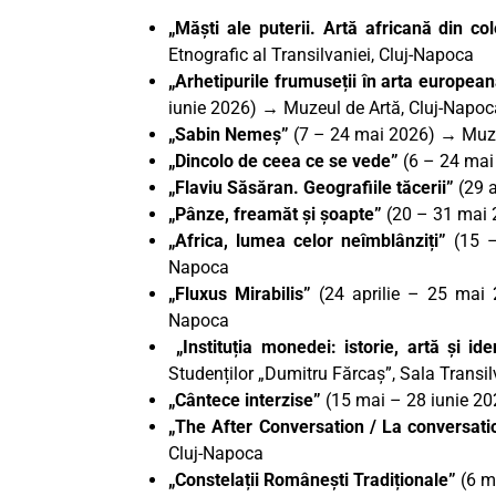
„Măști ale puterii. Artă africană din co
Etnografic al Transilvaniei, Cluj-Napoca
„Arhetipurile frumuseții în arta europea
iunie 2026) → Muzeul de Artă, Cluj-Napoc
„Sabin Nemeș”
(7 – 24 mai 2026) → Muze
„Dincolo de ceea ce se vede”
(6 – 24 mai
„Flaviu Săsăran. Geografiile tăcerii”
(29 a
„Pânze, freamăt și șoapte”
(20 – 31 mai 
„Africa, lumea celor neîmblânziți”
(15 –
Napoca
„Fluxus Mirabilis”
(24 aprilie – 25 mai 2
Napoca
„Instituția monedei: istorie, artă și ide
Studenților „Dumitru Fărcaș”, Sala Transi
„Cântece interzise”
(15 mai – 28 iunie 2
„The After Conversation / La conversati
Cluj-Napoca
„Constelații Românești Tradiționale”
(6 m