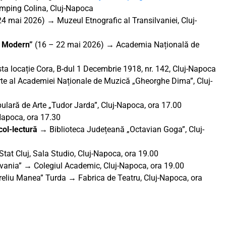
ping Colina, Cluj-Napoca
24 mai 2026) → Muzeul Etnografic al Transilvaniei, Cluj-
j Modern”
(16 – 22 mai 2026) → Academia Națională de
ta locație Cora, B-dul 1 Decembrie 1918, nr. 142, Cluj-Napoca
te al Academiei Naționale de Muzică „Gheorghe Dima”, Cluj-
lară de Arte „Tudor Jarda”, Cluj-Napoca, ora 17.00
apoca, ora 17.30
acol-lectură →
Biblioteca Județeană „Octavian Goga”, Cluj-
Stat Cluj, Sala Studio, Cluj-Napoca, ora 19.00
ilvania” → Colegiul Academic, Cluj-Napoca, ora 19.00
ureliu Manea” Turda → Fabrica de Teatru, Cluj-Napoca, ora