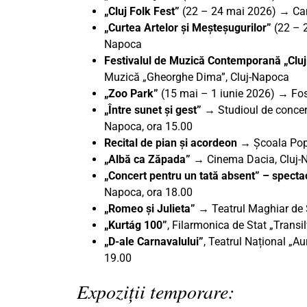
„Cluj Folk Fest”
(22 – 24 mai 2026) → Cam
„Curtea Artelor și Meșteșugurilor”
(22 – 
Napoca
Festivalul de Muzică Contemporană „Clu
Muzică „Gheorghe Dima”, Cluj-Napoca
„Zoo Park”
(15 mai – 1 iunie 2026) → Fos
„Între sunet și gest”
→ Studioul de concer
Napoca, ora 15.00
Recital de pian și acordeon
→ Școala Popu
„Albă ca Zăpada”
→ Cinema Dacia, Cluj-N
„Concert pentru un tată absent” – spect
Napoca, ora 18.00
„Romeo și Julieta” →
Teatrul Maghiar de 
„Kurtág 100”
, Filarmonica de Stat „Trans
„D-ale Carnavalului”
, Teatrul Național „A
19.00
Expoziții temporare: