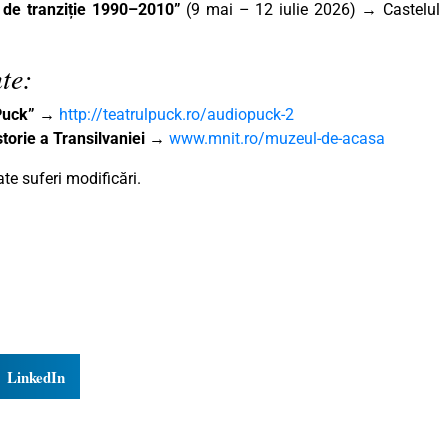
ii de tranziție 1990–2010”
(9 mai – 12 iulie 2026) → Castelul
te:
„Puck”
→
http://teatrulpuck.ro/audiopuck-2
torie a Transilvaniei
→
www.mnit.ro/muzeul-de-acasa
e suferi modificări.
LinkedIn