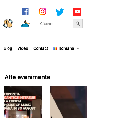
Search Button
Search
for:
Blog
Video
Contact
Română
Alte evenimente