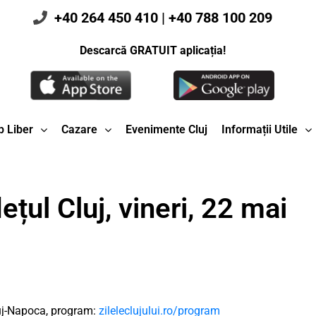
+40 264 450 410
|
+40 788 100 209
Descarcă GRATUIT aplicația!
 Liber
Cazare
Evenimente Cluj
Informații Utile
țul Cluj, vineri, 22 mai
uj-Napoca, program:
zileleclujului.ro/program