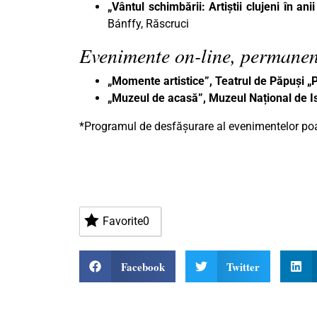
„Vântul schimbării: Artiștii clujeni în an
Bánffy, Răscruci
Evenimente on-line, permanen
„Momente artistice”, Teatrul de Păpuși 
„Muzeul de acasă”, Muzeul Național de Is
*Programul de desfășurare al evenimentelor poat
Favorite
0
Facebook
Twitter