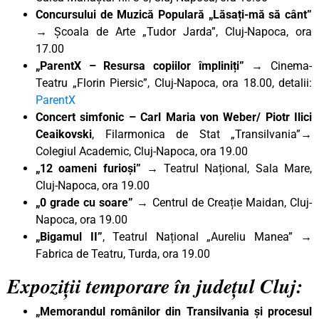
Concursului de Muzică Populară „Lăsați-mă să cânt”
→
Școala de Arte „Tudor Jarda”, Cluj-Napoca, ora
17.00
„ParentX – Resursa copiilor împliniți”
→ Cinema-
Teatru „Florin Piersic”, Cluj-Napoca, ora 18.00, detalii:
ParentX
Concert simfonic – Carl Maria von Weber/ Piotr Ilici
Ceaikovski
, Filarmonica de Stat „Transilvania”
→
Colegiul Academic
, Cluj-Napoca, ora 19.00
„12 oameni furioși”
→
Teatrul Național
, Sala Mare,
Cluj-Napoca, ora 19.00
„0 grade cu soare”
→ Centrul de Creație Maidan, Cluj-
Napoca, ora 19.00
„Bigamul II”
, Teatrul Național „Aureliu Manea” →
Fabrica de Teatru, Turda, ora 19.00
Expoziții temporare în județul Cluj:
„Memorandul românilor din Transilvania și procesul