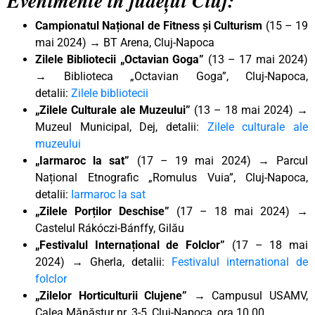
Evenimente în județul Cluj:
Campionatul Național de Fitness și Culturism
(15 – 19
mai 2024) → BT Arena, Cluj-Napoca
Zilele Bibliotecii „Octavian Goga”
(13 – 17 mai 2024)
→ Biblioteca „Octavian Goga”, Cluj-Napoca,
detalii:
Zilele bibliotecii
„Zilele Culturale ale Muzeului”
(13 – 18 mai 2024) →
Muzeul Municipal, Dej, detalii:
Zilele culturale ale
muzeului
„Iarmaroc la sat”
(17 – 19 mai 2024) → Parcul
Național Etnografic „Romulus Vuia”, Cluj-Napoca,
detalii:
Iarmaroc la sat
„Zilele Porților Deschise”
(17 – 18 mai 2024) →
Castelul Rákóczi-Bánffy, Gilău
„Festivalul Internațional de Folclor”
(17 – 18 mai
2024) → Gherla, detalii:
Festivalul international de
folclor
„Zilelor Horticulturii Clujene” →
Campusul USAMV,
Calea Mănăştur nr. 3-5, Cluj-Napoca, ora 10.00