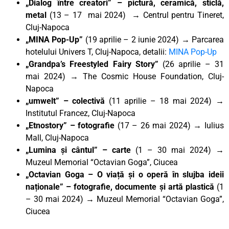
„Dialog între creatori”
– pictură, ceramică, sticlă,
metal
(13 – 17 mai 2024) → Centrul pentru Tineret,
Cluj-Napoca
„MINA Pop-Up”
(19 aprilie – 2 iunie 2024) → Parcarea
hotelului Univers T, Cluj-Napoca, detalii:
MINA Pop-Up
„Grandpa’s Freestyled Fairy Story”
(26 aprilie – 31
mai 2024) → The Cosmic House Foundation, Cluj-
Napoca
„umwelt” – colectivă
(11 aprilie – 18 mai 2024) →
Institutul Francez, Cluj-Napoca
„Etnostory”
– fotografie
(17 – 26 mai 2024) → Iulius
Mall, Cluj-Napoca
„Lumina și cântul” – carte
(1 – 30 mai 2024) →
Muzeul Memorial “Octavian Goga”, Ciucea
„Octavian Goga – O viață și o operă în slujba ideii
naționale” – fotografie, documente și artă plastică
(1
– 30 mai 2024) → Muzeul Memorial “Octavian Goga”,
Ciucea