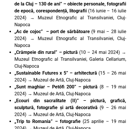
de la Cluj – 130 de ani” – obiecte personale, fotografii
de epocă, corespondență, litografii
(16 iunie – 16 iulie
2024)
→
Muzeul Etnografic al Transilvaniei, Cluj-
Napoca
„Ac de cojoc” – port de sărbătoare
(9 mai – 28 iulie
2024)
→
Muzeul Etnografic al Transilvaniei, Cluj-
Napoca
„Crâmpeie din rural” – pictură
(10 – 24 mai 2024) →
Muzeul Etnografic al Transilvaniei, Galeria Cellarium,
Cluj-Napoca
„Sustainable Futures x 5”
– arhitectură
(15 – 26 mai
2024)
→
Muzeul de Artă, Cluj-Napoca
„Sunt maghiar – Petőfi 200
” – pictură
(8 – 19 mai
2024) → Muzeul de Artă, Cluj-Napoca
„Ecouri din sacralitate (II)”
– pictură, grafică,
sculptură, fotografie și artă decorativă
(9 – 26 mai
2024) → Muzeul de Artă, Cluj-Napoca
„Trip to Romania”
– fotografie
(25 aprilie – 19 mai
2024) → Muzeul de Artă, Cluj-Napoca