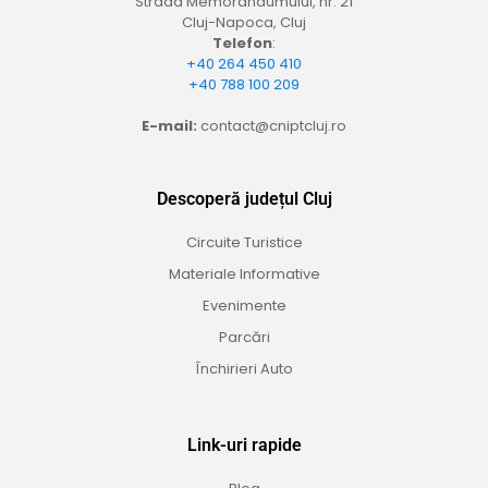
Strada Memorandumului, nr. 21
Cluj-Napoca, Cluj
Telefon
:
+40 264 450 410
+40 788 100 209
E-mail:
contact@cniptcluj.ro
Descoperă județul Cluj
Circuite Turistice
Materiale Informative
Evenimente
Parcări
Închirieri Auto
Link-uri rapide