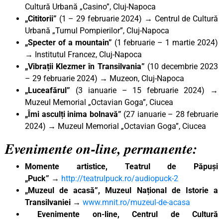
Cultură Urbană „Casino”, Cluj-Napoca
„Cititorii”
(1 – 29 februarie 2024) → Centrul de Cultură
Urbană „Turnul Pompierilor”, Cluj-Napoca
„Specter of a mountain”
(1 februarie – 1 martie 2024)
→ Institutul Francez, Cluj-Napoca
„Vibrații Klezmer în Transilvania”
(10 decembrie 2023
– 29 februarie 2024) → Muzeon, Cluj-Napoca
„Luceafărul”
(3 ianuarie – 15 februarie 2024) →
Muzeul Memorial „Octavian Goga”, Ciucea
„Îmi asculți inima bolnavă”
(27 ianuarie – 28 februarie
2024) → Muzeul Memorial „Octavian Goga”, Ciucea
Evenimente on-line, permanente:
Momente artistice, Teatrul de Păpuși
„Puck”
→
http://teatrulpuck.ro/audiopuck-2
„Muzeul de acasă”, Muzeul Național de Istorie a
Transilvaniei
→
www.mnit.ro/muzeul-de-acasa
Evenimente on-line, Centrul de Cultură