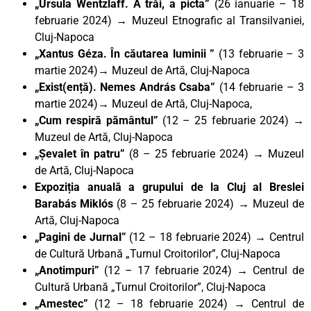
„Ursula Wentzlaff. A trăi, a picta”
(26 ianuarie – 18
februarie 2024) → Muzeul Etnografic al Transilvaniei,
Cluj-Napoca
„Xantus Géza. În căutarea luminii ”
(13 februarie – 3
martie 2024)→ Muzeul de Artă, Cluj-Napoca
„Exist(ență). Nemes András Csaba”
(14 februarie – 3
martie 2024)→ Muzeul de Artă, Cluj-Napoca,
„Cum respiră pământul”
(12 – 25 februarie 2024) →
Muzeul de Artă, Cluj-Napoca
„Șevalet în patru”
(8 – 25 februarie 2024) → Muzeul
de Artă, Cluj-Napoca
Expoziția anuală a grupului de la Cluj al Breslei
Barabás Miklós
(8 – 25 februarie 2024) → Muzeul de
Artă, Cluj-Napoca
„Pagini de Jurnal”
(12 – 18 februarie 2024) → Centrul
de Cultură Urbană „Turnul Croitorilor”, Cluj-Napoca
„Anotimpuri”
(12 – 17 februarie 2024) → Centrul de
Cultură Urbană „Turnul Croitorilor”, Cluj-Napoca
„Amestec”
(12 – 18 februarie 2024) → Centrul de