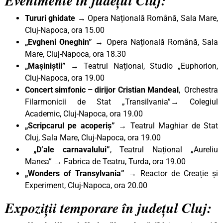
Evenimente în județul Cluj:
Tururi ghidate →
Opera Națională Română, Sala Mare,
Cluj-Napoca, ora 15.00
„Evgheni Oneghin” →
Opera Națională Română, Sala
Mare, Cluj-Napoca, ora 18.30
„Mașiniștii”
→ Teatrul Național, Studio „Euphorion,
Cluj-Napoca, ora 19.00
Concert simfonic – dirijor Cristian Mandeal
, Orchestra
Filarmonicii de Stat „Transilvania”
→
Colegiul
Academic, Cluj-Napoca, ora 19.00
„Scripcarul pe acoperiș” →
Teatrul Maghiar de Stat
Cluj, Sala Mare, Cluj-Napoca, ora 19.00
„D’ale carnavalului”
, Teatrul Național „Aureliu
Manea” → Fabrica de Teatru, Turda, ora 19.00
„Wonders of Transylvania” →
Reactor de Creație și
Experiment, Cluj-Napoca, ora 20.00
Expoziții temporare în județul Cluj: