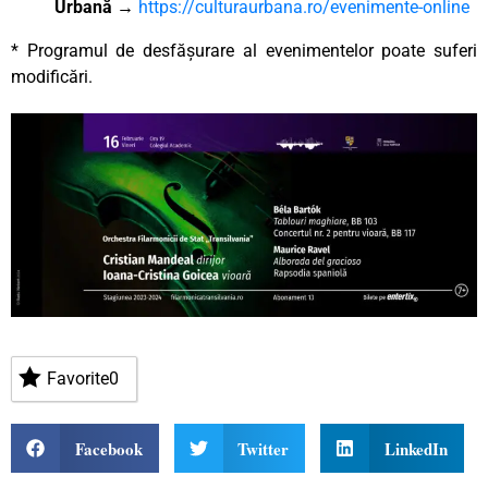
Urbană
→
https://culturaurbana.ro/evenimente-online
* Programul de desfășurare al evenimentelor poate suferi
modificări.
Favorite
0
Facebook
Twitter
LinkedIn