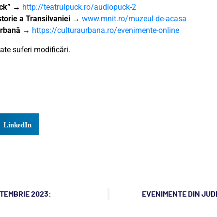
uck”
→
http://teatrulpuck.ro/audiopuck-2
torie a Transilvaniei
→
www.mnit.ro/muzeul-de-acasa
 Urbană
→
https://culturaurbana.ro/evenimente-online
te suferi modificări.
LinkedIn
PTEMBRIE 2023:
EVENIMENTE DIN JUD