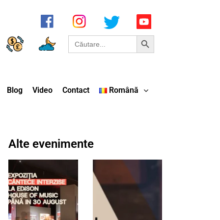
Search Button
Search
for:
Blog
Video
Contact
Română
Alte evenimente