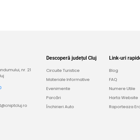
Descoperă județul Cluj
Link-uri rapid
dumului, nr. 21
Circuite Turistice
Blog
uj
Materiale Informative
FAQ
0
Evenimente
Numere Utile
9
Parcări
Harta Website
@cniptcluj.ro
Închirieri Auto
Raporteaza Er