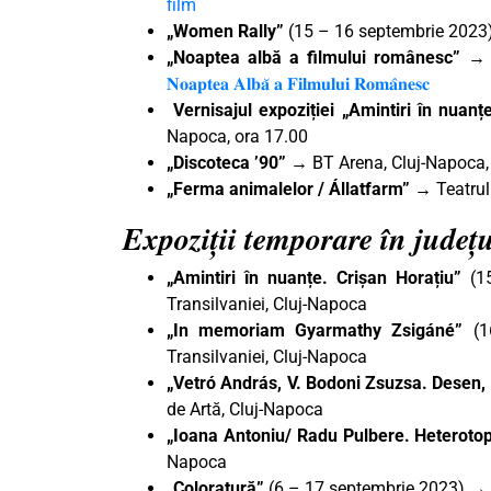
film
„Women Rally”
(15 – 16 septembrie 2023)
„Noaptea albă a filmului românesc” 
𝐍𝐨𝐚𝐩𝐭𝐞𝐚 𝐀𝐥𝐛𝐚̆ 𝐚 𝐅𝐢𝐥𝐦𝐮𝐥𝐮𝐢 𝐑𝐨𝐦𝐚̂𝐧𝐞𝐬𝐜
Vernisajul expoziției „Amintiri în nuan
Napoca, ora 17.00
„Discoteca ’90”
→ BT Arena, Cluj-Napoca,
„Ferma animalelor / Állatfarm”
→ Teatrul 
Expoziții temporare în județu
„Amintiri în nuanțe. Crișan Horațiu”
(15
Transilvaniei, Cluj-Napoca
„In memoriam Gyarmathy Zsigáné”
(16
Transilvaniei, Cluj-Napoca
„Vetró András, V. Bodoni Zsuzsa. Desen,
de Artă, Cluj-Napoca
„Ioana Antoniu/ Radu Pulbere. Heterotop
Napoca
„Coloratură”
(6 – 17 septembrie 2023) → 