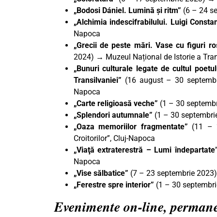
„Bodosi Dániel. Lumină și ritm”
(6 – 24 s
„Alchimia indescifrabilului. Luigi Consta
Napoca
„Grecii de peste mări. Vase cu figuri r
2024) → Muzeul Național de Istorie a Tran
„Bunuri culturale legate de cultul poetul
Transilvaniei”
(16 august – 30 septembri
Napoca
„Carte religioasă veche”
(1 – 30 septemb
„Splendori autumnale”
(1 – 30 septembri
„Oaza memoriilor fragmentate”
(11 – 2
Croitorilor”, Cluj-Napoca
„Viaţă extraterestră – Lumi îndepartate
Napoca
„Vise sălbatice”
(7 – 23 septembrie 2023) 
„Ferestre spre interior”
(1 – 30 septembrie
Evenimente on-line, perman