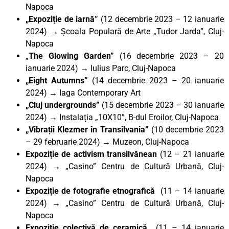
Napoca
„Expoziție de iarnă”
(12 decembrie 2023 – 12 ianuarie
2024) → Școala Populară de Arte „Tudor Jarda”, Cluj-
Napoca
„
The Glowing Garden”
(16 decembrie 2023 – 20
ianuarie 2024) → Iulius Parc, Cluj-Napoca
„Eight Autumns”
(14 decembrie 2023 – 20 ianuarie
2024) → Iaga Contemporary Art
„Cluj undergrounds”
(15 decembrie 2023 – 30 ianuarie
2024) → Instalația „10X10”, B-dul Eroilor, Cluj-Napoca
„Vibrații Klezmer în Transilvania”
(10 decembrie 2023
– 29 februarie 2024) → Muzeon, Cluj-Napoca
Expoziție de activism transilvănean
(12 – 21 ianuarie
2024) → „Casino” Centru de Cultură Urbană, Cluj-
Napoca
Expoziție de fotografie etnografică
(11 – 14 ianuarie
2024)
→
„Casino” Centru de Cultură Urbană, Cluj-
Napoca
Expoziție colectivă de ceramică
(11 – 14 ianuarie