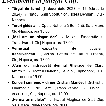
Evenimente în județul Cluj:
Târgul de Iarnă
(1 decembrie 2023 – 15 februarie
2024) → Platoul Sălii Sporturilor „Horea Demian”, Cluj-
Napoca
Tururi ghidate →
Opera Națională Română, Sala Mare,
Cluj-Napoca, ora 15.00
„Mai am un singur dor” →
Muzeul Etnografic al
Transilvaniei, Cluj-Napoca, ora 17.00
Vernisajul expoziției de activism
transilvănean
→
„Casino” Centru de Cultură Urbană,
Cluj-Napoca, ora 18.00
„Cum s-a îndrăgostit domnul Gherase de Clara
Smith ” →
Teatrul Național, Studio „Euphorion”, Cluj-
Napoca, ora 19.00
Concert simfonic – dirijor Cristian Mandeal
, Orchestra
Filarmonicii de Stat „Transilvania” → Colegiul
Academic, Cluj-Napoca, ora 19.00
„Ferma animalelor”
→ Teatrul Maghiar de Stat Cluj,
Sala Mare, Cluj-Napoca, ora 20.00