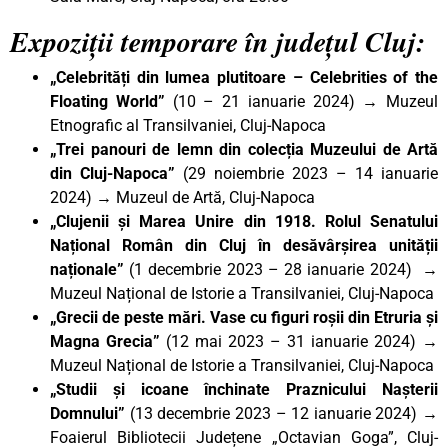
Expoziții temporare în județul Cluj:
„Celebrități din lumea plutitoare – Celebrities of the
Floating World”
(10 – 21 ianuarie 2024) → Muzeul
Etnografic al Transilvaniei, Cluj-Napoca
„Trei panouri de lemn din colecția Muzeului de Artă
din Cluj-Napoca”
(29 noiembrie 2023 – 14 ianuarie
2024) → Muzeul de Artă, Cluj-Napoca
„Clujenii și Marea Unire din 1918. Rolul Senatului
Național Român din Cluj în desăvârșirea unității
naționale”
(1 decembrie 2023 – 28 ianuarie 2024) →
Muzeul Național de Istorie a Transilvaniei, Cluj-Napoca
„Grecii de peste mări. Vase cu figuri roșii din Etruria și
Magna Grecia”
(12 mai 2023 – 31 ianuarie 2024) →
Muzeul Național de Istorie a Transilvaniei, Cluj-Napoca
„Studii și icoane închinate Praznicului Nașterii
Domnului”
(13 decembrie 2023 – 12 ianuarie 2024) →
Foaierul Bibliotecii Județene „Octavian Goga”, Cluj-