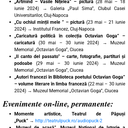
„Artmind – Vasile Nițelea” – pictură
(28 mai – 18
iunie 2024) → Galeria „Paul Sima”, Clubul Casei
Universitarilor, Cluj-Napoca
„Cu ochiul minții mele ” – pictură
(23 mai – 21 iunie
2024) → Institutul Francez, Cluj-Napoca
„Caricatură politică în colecția Octavian Goga” –
caricatură
(30 mai – 30 iunie 2024) → Muzeul
Memorial „Octavian Goga”, Ciucea
„Il canto del passato” – carte, fotografie, partituri și
podoabe
(29 mai – 30 iunie 2024) → Muzeul
Memorial „Octavian Goga”, Ciucea
„Autori francezi în Biblioteca poetului Octavian Goga”
– volume literare în limba franceză
(22 mai – 30 iunie
2024) → Muzeul Memorial „Octavian Goga”, Ciucea
Evenimente on-line, permanente:
Momente artistice, Teatrul de Păpuși
„Puck”
→
http://teatrulpuck.ro/audiopuck-2
„Muzeul de acasă”, Muzeul Național de Istorie a