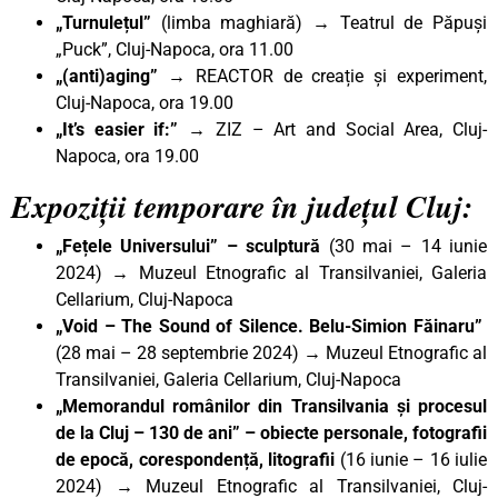
„Turnulețul”
(limba maghiară)
→
Teatrul de Păpuși
„Puck”, Cluj-Napoca, ora 11.00
„(anti)aging” →
REACTOR de creație și experiment,
Cluj-Napoca, ora 19.00
„It’s easier if:” →
ZIZ – Art and Social Area, Cluj-
Napoca, ora 19.00
Expoziții temporare în județul Cluj:
„Fețele Universului”
– sculptură
(30 mai – 14 iunie
2024)
→
Muzeul Etnografic al Transilvaniei, Galeria
Cellarium, Cluj-Napoca
„Void – The Sound of Silence. Belu-Simion Făinaru”
(28 mai – 28 septembrie 2024)
→
Muzeul Etnografic al
Transilvaniei, Galeria Cellarium, Cluj-Napoca
„Memorandul românilor din Transilvania și procesul
de la Cluj – 130 de ani” – obiecte personale, fotografii
de epocă, corespondență, litografii
(16 iunie – 16 iulie
2024)
→
Muzeul Etnografic al Transilvaniei, Cluj-