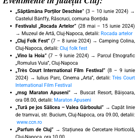
Evenimente în județul Cluj:
„Săptămâna Porților Deschise
” (3 – 10 iunie 2024) →
Castelul Bánffy, Răscruci, comuna Bonțida
Festivalul „Rocada Artelor”
(28 mai – 15 iunie 2024)
→ Muzeul de Artă, Cluj-Napoca, detalii:
Rocada artelor
„Cluj Folk Fest”
(7 – 8 iunie 2024) → Camping Colina,
Cluj-Napoca, detalii:
Cluj folk fest
„Vino la Hoia”
(7 – 9 iunie 2024) → Parcul Etnografic
„Romulus Vuia”, Cluj-Napoca
„Très Court International Film Festival”
(8 – 9 iunie
2024) → Iulius Parc, Cinema „Arta”, detalii:
Très Court
International Film Festival
„msg Maraton Apuseni” →
Buscat Resort, Băișoara,
ora 08.00, detalii:
Maraton Apuseni
„Tură pe jos Sălicea – Valea Gârboului”
→ Capăt linie
de tramvai, str. Bucium, Cluj-Napoca, ora 09.00, detalii:
www.ccn.ro
„Parfum de Cluj” →
Stațiunea de Cercetare Horticolă,
Cluj-Napoca, ora 10.00