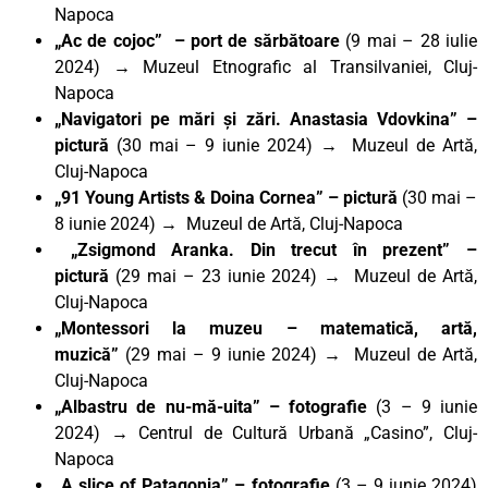
Napoca
„Ac de cojoc” – port de sărbătoare
(9 mai – 28 iulie
2024)
→
Muzeul Etnografic al Transilvaniei, Cluj-
Napoca
„Navigatori pe mări și zări. Anastasia Vdovkina”
–
pictură
(30 mai – 9 iunie 2024) → Muzeul de Artă,
Cluj-Napoca
„91 Young Artists & Doina Cornea”
– pictură
(30 mai –
8 iunie 2024) → Muzeul de Artă, Cluj-Napoca
„Zsigmond Aranka. Din trecut în prezent”
–
pictură
(29 mai – 23 iunie 2024) → Muzeul de Artă,
Cluj-Napoca
„Montessori la muzeu – matematică, artă,
muzică”
(29 mai – 9 iunie 2024) → Muzeul de Artă,
Cluj-Napoca
„Albastru de nu-mă-uita” – fotografie
(3 – 9 iunie
2024) → Centrul de Cultură Urbană „Casino”, Cluj-
Napoca
„A slice of Patagonia” – fotografie
(3 – 9 iunie 2024)