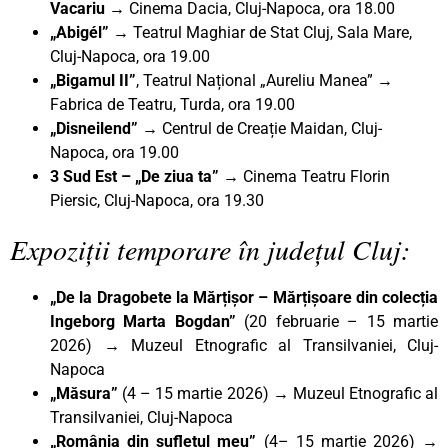
Vacariu
→ Cinema Dacia, Cluj-Napoca, ora 18.00
„Abigél” →
Teatrul Maghiar de Stat Cluj, Sala Mare,
Cluj-Napoca, ora 19.00
„Bigamul II”
, Teatrul Național „Aureliu Manea” →
Fabrica de Teatru, Turda, ora 19.00
„Disneilend” →
Centrul de Creație Maidan, Cluj-
Napoca, ora 19.00
3 Sud Est – „De ziua ta” →
Cinema Teatru Florin
Piersic, Cluj-Napoca, ora 19.30
Expoziții temporare în județul Cluj:
„De la Dragobete la Mărțișor – Mărțișoare din colecția
Ingeborg Marta Bogdan”
(20 februarie – 15 martie
2026)
→
Muzeul Etnografic al Transilvaniei, Cluj-
Napoca
„Măsura”
(4 – 15 martie 2026)
→
Muzeul Etnografic al
Transilvaniei, Cluj-Napoca
„România din sufletul meu
”
(4– 15 martie 2026) →