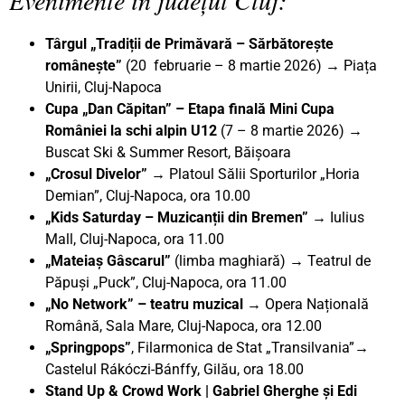
Târgul „Tradiții de Primăvară – Sărbătorește
românește”
(20 februarie – 8 martie 2026) → Piața
Unirii, Cluj-Napoca
Cupa „Dan Căpitan” – Etapa finală Mini Cupa
României la schi alpin U12
(7 – 8 martie 2026) →
Buscat Ski & Summer Resort, Băișoara
„Crosul Divelor” →
Platoul Sălii Sporturilor „Horia
Demian”, Cluj-Napoca, ora 10.00
„Kids Saturday – Muzicanții din Bremen”
→
Iulius
Mall, Cluj-Napoca, ora 11.00
„Mateiaș Gâscarul”
(limba maghiară)
→
Teatrul de
Păpuși „Puck”, Cluj-Napoca, ora 11.00
„No Network” – teatru muzical
→
Opera Națională
Română, Sala Mare, Cluj-Napoca, ora 12.00
„Springpops”
, Filarmonica de Stat „Transilvania”
→
Castelul Rákóczi-Bánffy, Gilău, ora 18.00
Stand Up & Crowd Work | Gabriel Gherghe și Edi