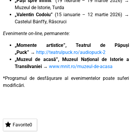
„Pași spre infinit”
(19 februrie – 19 martie 2026) →
Muzeul de Istorie, Turda
„Valentin Codoiu”
(15 ianuarie – 12 martie 2026) →
Castelul Bánffy, Răscruci
Evenimente on-line, permanente:
„Momente artistice”, Teatrul de Păpuși
„Puck”
→
http://teatrulpuck.ro/audiopuck-2
„Muzeul de acasă”, Muzeul Național de Istorie a
Transilvaniei
→
www.mnit.ro/muzeul-de-acasa
*Programul de desfășurare al evenimentelor poate suferi
modificări.
Favorite
0