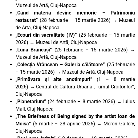
Muzeul de Artă, Cluj-Napoca
„Când materia devine memorie – Patrimoniu
restaurat
”
(28 februarie – 15 martie 2026) → Muzeul
de Artă, Cluj-Napoca
„Ecouri din sacralitate (IV)
”
(25 februarie – 15 martie
2026) → Muzeul de Artă, Cluj-Napoca
„Luna Brâncuși
”
(25 februarie – 15 martie 2026) →
Muzeul de Artă, Cluj-Napoca
„Colecția Vrâncean – Galeria călătoare
”
(25 februarie
– 15 martie 2026) → Muzeul de Artă, Cluj-Napoca
„Primăvara și alte anotimpuri”
(1 – 8 martie
2026)
→
Centrul de Cultură Urbană „Turnul Croitorilor”,
Cluj-Napoca
„Planetarium
”
(24 februarie – 8 martie 2026) → Iulius
Mall, Cluj-Napoca
„The Briefness of Being signed by the artist Ioan de
Moisa”
(5 martie – 28 aprilie 2026)
→
Meron Gallery,
Cluj-Napoca