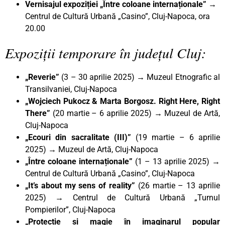
Vernisajul expoziției „Între coloane internaționale”
→
Centrul de Cultură Urbană „Casino”, Cluj-Napoca, ora
20.00
Expoziții temporare în județul Cluj:
„Reverie”
(3 – 30 aprilie 2025) → Muzeul Etnografic al
Transilvaniei, Cluj-Napoca
„Wojciech Pukocz & Marta Borgosz. Right Here, Right
There
”
(20 martie – 6 aprilie 2025) → Muzeul de Artă,
Cluj-Napoca
„Ecouri din sacralitate (III)
”
(19 martie – 6 aprilie
2025) → Muzeul de Artă, Cluj-Napoca
„Între coloane internaționale”
(1 – 13 aprilie 2025) →
Centrul de Cultură Urbană „Casino”, Cluj-Napoca
„It’s about my sens of reality”
(26 martie – 13 aprilie
2025) → Centrul de Cultură Urbană „Turnul
Pompierilor”, Cluj-Napoca
„Protecție și magie în imaginarul popular