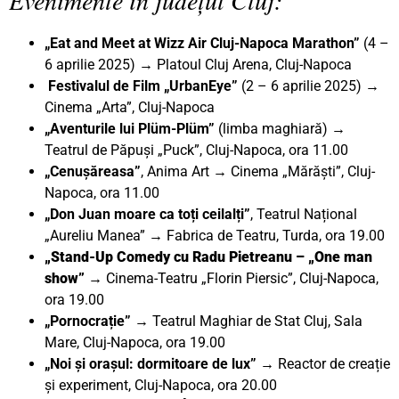
„Eat and Meet at Wizz Air Cluj-Napoca Marathon”
(4 –
6 aprilie 2025) → Platoul Cluj Arena, Cluj-Napoca
Festivalul de Film „UrbanEye”
(2 – 6 aprilie 2025) →
Cinema „Arta”, Cluj-Napoca
„Aventurile lui Plüm-Plüm”
(limba maghiară) →
Teatrul de Păpuși „Puck”, Cluj-Napoca, ora 11.00
„Cenușăreasa”
, Anima Art → Cinema „Mărăști”, Cluj-
Napoca, ora 11.00
„Don Juan moare ca toți ceilalți
”
, Teatrul Național
„Aureliu Manea” → Fabrica de Teatru, Turda, ora 19.00
„Stand-Up Comedy cu Radu Pietreanu – „One man
show”
→
Cinema-Teatru „Florin Piersic”, Cluj-Napoca,
ora 19.00
„Pornocrație”
→ Teatrul Maghiar de Stat Cluj, Sala
Mare, Cluj-Napoca, ora 19.00
„Noi și orașul: dormitoare de lux” →
Reactor de creație
și experiment, Cluj-Napoca, ora 20.00