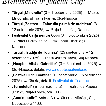
Evenimente în județul Cluj:
Târgul „Mineralia”
(3 – 5 octombrie 2025) → Muzeul
Etnografic al Transilvaniei, Cluj-Napoca
Târgul „Zestrea – Taine din palmă de ardelean”
(3 –
12 octombrie 2025) → Piața Unirii, Cluj-Napoca
Festivalul Cărții pentru Copii
(3 – 5 octombrie 2025)
→ Parcul Feroviarilor – Pavilionul Tinerilor, Cluj-
Napoca
Târgul „Tradiții de Toamnă”
(25 septembrie – 12
octombrie 2025) → Piața Avram Iancu, Cluj-Napoca
„Noaptea Albă a Galeriilor”
(3 – 5 octombrie 2025) →
Cluj-Napoca, detalii:
www.noapteagaleriilor.ro
„Festivalul de Toamnă”
(19 septembrie – 5 octombrie
2025) → Gherla, detalii:
Festivalul de Toamna
„Turnulețul”
(limba maghiară) → Teatrul de Păpuși
„Puck”, Cluj-Napoca, ora 11.00
„Anotimpurile
”
, Anima Art
→
Cinema Mărăști, Cluj-
Napoca, ora 11.00