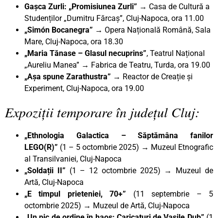
Gașca Zurli: „Promisiunea Zurli”
→ Casa de Cultură a
Studenților „Dumitru Fărcaș”, Cluj-Napoca, ora 11.00
„Simón Bocanegra” →
Opera Națională Română, Sala
Mare, Cluj-Napoca, ora 18.30
„Maria Tănase – Glasul necuprins”
, Teatrul Național
„Aureliu Manea” → Fabrica de Teatru, Turda, ora 19.00
„Așa spune Zarathustra”
→ Reactor de Creație și
Experiment, Cluj-Napoca, ora 19.00
Expoziții temporare în județul Cluj:
„Ethnologia Galactica – Săptămâna fanilor
LEGO(R)”
(1 – 5 octombrie 2025) → Muzeul Etnografic
al Transilvaniei, Cluj-Napoca
„Soldații II”
(1 – 12 octombrie 2025) → Muzeul de
Artă, Cluj-Napoca
„E timpul prieteniei, 70+”
(11 septembrie – 5
octombrie 2025)
→
Muzeul de Artă, Cluj-Napoca
„Un pic de ordine în haos: Caricaturi de Vasile Dub
”
(1