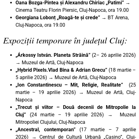
Oana Bozga-Pintea și Alexandru Chiriac „Patimi”
→
Cinema Teatru Florin Piersic, Cluj-Napoca, ora 19.00
Georgiana Lobonț „Roagă-te și crede” →
BT Arena,
Cluj-Napoca, ora 19.00
Expoziții temporare în județul Cluj:
„Árkossy István. Planeta Străină”
(2– 26 aprilie 2026)
→ Muzeul de Artă, Cluj-Napoca
„Hybrid Pixels.Vlad Bina & Adrian Grecu”
(18 martie –
5 aprilie 2026)
→
Muzeul de Artă, Cluj-Napoca
„Ion Constantinescu – Mit, Religie, Realitate”
(25
martie – 19 aprilie 2026)
→
Muzeul de Artă, Cluj-
Napoca
„Trecut și viitor – Două decenii de Mitropolie la
Cluj”
(24 martie – 19 aprilie 2026) → Muzeul
Mitropoliei Clujului, Cluj-Napoca
„Ancestral, contemporan”
(17 martie – 7 aprilie
2026)
→
Centrul de Cultură Urbană „Casino”, Cluj-