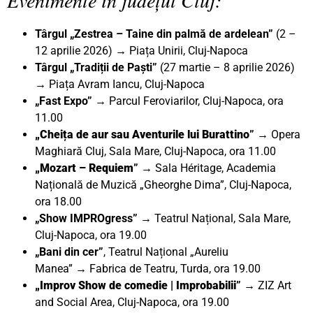
Târgul „Zestrea – Taine din palmă de ardelean”
(2 –
12 aprilie 2026) → Piața Unirii, Cluj-Napoca
Târgul „Tradiții de Paști”
(27 martie – 8 aprilie 2026)
→ Piața Avram Iancu, Cluj-Napoca
„Fast Expo”
→ Parcul Feroviarilor, Cluj-Napoca, ora
11.00
„Cheița de aur sau Aventurile lui Burattino
”
→ Opera
Maghiară Cluj, Sala Mare, Cluj-Napoca, ora 11.00
„Mozart – Requiem
” →
Sala Héritage, Academia
Națională de Muzică „Gheorghe Dima”, Cluj-Napoca,
ora 18.00
„Show IMPROgress”
→ Teatrul Național, Sala Mare,
Cluj-Napoca, ora 19.00
„Bani din cer”
, Teatrul Național „Aureliu
Manea”
→
Fabrica de Teatru, Turda, ora 19.00
„Improv Show de comedie | Improbabilii
”
→ ZIZ Art
and Social Area, Cluj-Napoca, ora 19.00