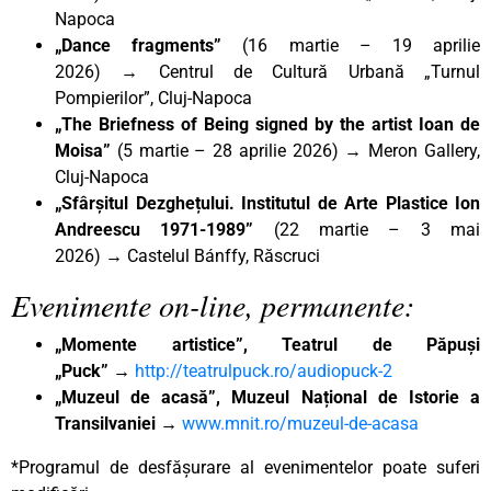
Napoca
„Dance fragments”
(16 martie – 19 aprilie
2026)
→
Centrul de Cultură Urbană „Turnul
Pompierilor”, Cluj-Napoca
„The Briefness of Being signed by the artist Ioan de
Moisa”
(5 martie – 28 aprilie 2026)
→
Meron Gallery,
Cluj-Napoca
„Sfârșitul Dezghețului. Institutul de Arte Plastice Ion
Andreescu 1971-1989”
(22 martie – 3 mai
2026)
→
Castelul Bánffy, Răscruci
Evenimente on-line, permanente:
„Momente artistice”, Teatrul de Păpuși
„Puck”
→
http://teatrulpuck.ro/audiopuck-2
„Muzeul de acasă”, Muzeul Național de Istorie a
Transilvaniei
→
www.mnit.ro/muzeul-de-acasa
*Programul de desfășurare al evenimentelor poate suferi