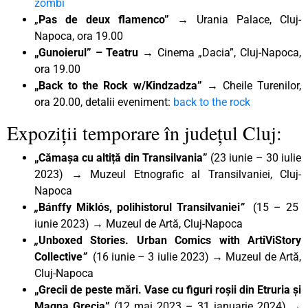
zombi
„
Pas de deux flamenco” →
Urania Palace, Cluj-
Napoca, ora 19.00
„Gunoierul” – Teatru →
Cinema „Dacia”, Cluj-Napoca,
ora 19.00
„Back to the Rock w/Kindzadza”
→ Cheile Turenilor,
ora 20.00, detalii eveniment:
back to the rock
Expoziții temporare în județul Cluj:
„Cămașa cu altiță din Transilvania”
(23 iunie – 30 iulie
2023) → Muzeul Etnografic al Transilvaniei, Cluj-
Napoca
„
Bánffy Miklós, polihistorul Transilvaniei
”
(15 – 25
iunie 2023) → Muzeul de Artă, Cluj-Napoca
„
Unboxed Stories. Urban Comics with ArtiViStory
Collective
”
(16 iunie – 3 iulie 2023) → Muzeul de Artă,
Cluj-Napoca
„Grecii de peste mări. Vase cu figuri roșii din Etruria și
Magna Grecia”
(12 mai 2023 – 31 ianuarie 2024) →