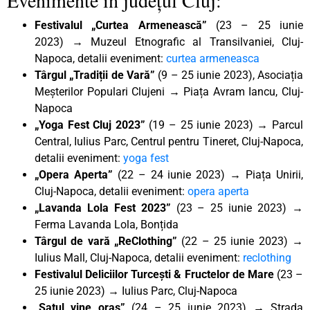
Festivalul „Curtea Armenească”
(23 – 25 iunie
2023)
→
Muzeul Etnografic al Transilvaniei, Cluj-
Napoca, detalii eveniment:
curtea armeneasca
Târgul „Tradiții de Vară”
(9 – 25 iunie 2023), Asociația
Meșterilor Populari Clujeni → Piața Avram Iancu, Cluj-
Napoca
„Yoga Fest Cluj 2023”
(19 – 25 iunie 2023) → Parcul
Central, Iulius Parc, Centrul pentru Tineret, Cluj-Napoca,
detalii eveniment:
yoga fest
„Opera Aperta”
(22 – 24 iunie 2023) → Piața Unirii,
Cluj-Napoca, detalii eveniment:
opera aperta
„Lavanda Lola Fest 2023”
(23 – 25 iunie 2023) →
Ferma Lavanda Lola, Bonțida
Târgul de vară „ReClothing”
(22 – 25 iunie 2023) →
Iulius Mall, Cluj-Napoca, detalii eveniment:
reclothing
Festivalul Deliciilor Turcești & Fructelor de Mare
(23 –
25 iunie 2023) → Iulius Parc, Cluj-Napoca
„Satul vine oraș”
(24 – 25 iunie 2023) → Strada