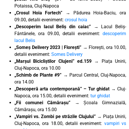
Potaissa, Cluj-Napoca
„Crosul Hoia Fortech” →
Pădurea Hoia-Baciu, ora
09.00, detalii eveniment:
crosul hoia
„Descoperim lacul Beliș din caiac”
→ Lacul Beliș-
Fântânele, ora 09.00, detalii eveniment:
descoperim
lacul Belis
„Someș Delivery 2023 | Florești”
→ Florești, ora 10.00,
detalii eveniment:
Somes Delivery
„Marșul Bicicliștilor Clujeni” ed.159
→ Piața Unirii,
Cluj-Napoca, ora 10.00
„Schimb de Plante #9” →
Parcul Central, Cluj-Napoca,
ora 14.00
„Descoperă arta contemporană” – Tur ghidat
→ Cluj-
Napoca, ora 15.00, detalii eveniment:
tur ghidat
„Fii comunei Cămărașu”
→ Școala Gimnazială,
Cămărașu, ora 15.00
„Vampiri vs. Zombi pe străzile Clujului”
→ Piața Unirii,
Cluj-Napoca, ora 18.00, detalii eveniment:
vampiri vs