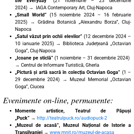
the Everyday”
(
21 noiembrie – 23 decembrie
2024)
→
IAGA Contemporary Art, Cluj-Napoca
„Small World”
(15 noiembrie 2024 – 16 februarie
2025) → Grădina Botanică „Alexandru Borza”, Cluj-
Napoca
„Satul văzut prin ochii elevilor”
(12 decembrie 2024 –
10 ianuarie 2025) → Biblioteca Județeană „Octavian
Goga”, Cluj-Napoca
„Icoane pe sticlă”
(1 noiembrie – 31 decembrie 2024)
→ Centrul de Informare Turistică, Gherla
„Pictură și artă sacră în colecția Octavian Goga”
(1 –
29 decembrie 2024) → Muzeul Memorial „Octavian
Goga”, Ciucea
Evenimente on-line, permanente:
Momente artistice, Teatrul de Păpuși
„Puck”
→
http://teatrulpuck.ro/audiopuck-2
„Muzeul de acasă”, Muzeul Național de Istorie a
Transilvaniei
→
www.mnit.ro/muzeul-de-acasa