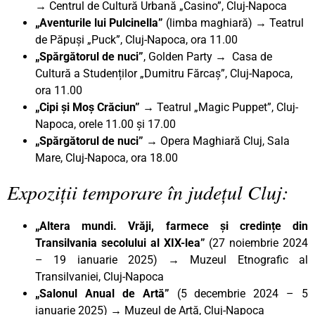
→ Centrul de Cultură Urbană „Casino”, Cluj-Napoca
„Aventurile lui Pulcinella”
(limba maghiară) → Teatrul
de Păpuși „Puck”, Cluj-Napoca, ora 11.00
„Spărgătorul de nuci”
, Golden Party → Casa de
Cultură a Studenților „Dumitru Fărcaș”, Cluj-Napoca,
ora 11.00
„Cipi și Moș Crăciun” →
Teatrul „Magic Puppet”, Cluj-
Napoca, orele 11.00 și 17.00
„Spărgătorul de nuci” →
Opera Maghiară Cluj, Sala
Mare, Cluj-Napoca, ora 18.00
Expoziții temporare în județul Cluj:
„Altera mundi. Vrăji, farmece și credințe din
Transilvania secolului al XIX-lea”
(27 noiembrie 2024
– 19 ianuarie 2025)
→
Muzeul Etnografic al
Transilvaniei, Cluj-Napoca
„Salonul Anual de Artă”
(5 decembrie 2024 – 5
ianuarie 2025) → Muzeul de Artă, Cluj-Napoca