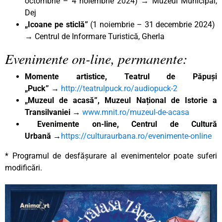
octombrie – 4 noiembrie 2024)
→
Muzeul Municipal,
Dej
„Icoane pe sticlă”
(1 noiembrie – 31 decembrie 2024)
→ Centrul de Informare Turistică, Gherla
Evenimente on-line, permanente:
Momente artistice, Teatrul de Păpuși
„Puck”
→
http://teatrulpuck.ro/audiopuck-2
„Muzeul de acasă”, Muzeul Național de Istorie a
Transilvaniei
→
www.mnit.ro/muzeul-de-acasa
Evenimente on-line, Centrul de Cultură
Urbană
→
https://culturaurbana.ro/evenimente-online
* Programul de desfășurare al evenimentelor poate suferi
modificări.