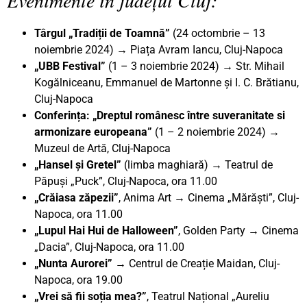
Târgul „Tradiții de Toamnă”
(24 octombrie – 13
noiembrie 2024) → Piața Avram Iancu, Cluj-Napoca
„UBB Festival”
(1 – 3 noiembrie 2024) → Str. Mihail
Kogălniceanu, Emmanuel de Martonne și I. C. Brătianu,
Cluj-Napoca
Conferința: „Dreptul românesc între suveranitate si
armonizare europeana”
(1 – 2 noiembrie 2024) →
Muzeul de Artă, Cluj-Napoca
„Hansel și Gretel”
(limba maghiară) → Teatrul de
Păpuși „Puck”, Cluj-Napoca, ora 11.00
„Crăiasa zăpezii”
, Anima Art → Cinema „Mărăști”, Cluj-
Napoca, ora 11.00
„Lupul Hai Hui de Halloween”
, Golden Party → Cinema
„Dacia”, Cluj-Napoca, ora 11.00
„Nunta Aurorei”
→ Centrul de Creație Maidan, Cluj-
Napoca, ora 19.00
„Vrei să fii soția mea?”
, Teatrul Național „Aureliu