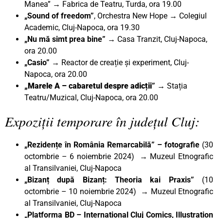
Manea” → Fabrica de Teatru, Turda, ora 19.00
„Sound of freedom”
, Orchestra New Hope → Colegiul
Academic, Cluj-Napoca, ora 19.30
„Nu mă simt prea bine”
→ Casa Tranzit, Cluj-Napoca,
ora 20.00
„Casio”
→ Reactor de creație și experiment, Cluj-
Napoca, ora 20.00
„Marele A – cabaretul despre adicții
”
→ Stația
Teatru/Muzical, Cluj-Napoca, ora 20.00
Expoziții temporare în județul Cluj:
„Rezidențe în România Remarcabilă” – fotografie
(30
octombrie – 6 noiembrie 2024) → Muzeul Etnografic
al Transilvaniei, Cluj-Napoca
„Bizanț după Bizanț: Theoria kai Praxis”
(10
octombrie – 10 noiembrie 2024) → Muzeul Etnografic
al Transilvaniei, Cluj-Napoca
„Platforma BD – International Cluj Comics, Illustration