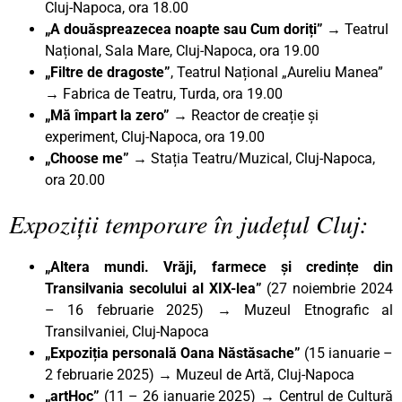
Cluj-Napoca, ora 18.00
„A douăspreazecea noapte sau Cum doriți”
→ Teatrul
Național, Sala Mare, Cluj-Napoca, ora 19.00
„Filtre de dragoste”
, Teatrul Național „Aureliu Manea”
→ Fabrica de Teatru, Turda, ora 19.00
„Mă împart la zero” →
Reactor de creație și
experiment, Cluj-Napoca, ora 19.00
„Choose me”
→ Stația Teatru/Muzical, Cluj-Napoca,
ora 20.00
Expoziții temporare în județul Cluj:
„Altera mundi. Vrăji, farmece și credințe din
Transilvania secolului al XIX-lea”
(27 noiembrie 2024
– 16 februarie 2025)
→
Muzeul Etnografic al
Transilvaniei, Cluj-Napoca
„Expoziția personală Oana Năstăsache”
(15 ianuarie –
2 februarie 2025) → Muzeul de Artă, Cluj-Napoca
„artHoc”
(11 – 26 ianuarie 2025)
→
Centrul de Cultură