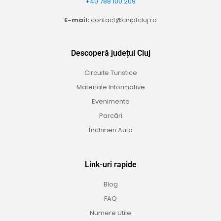
+40 788 100 209
E-mail:
contact@cniptcluj.ro
Descoperă județul Cluj
Circuite Turistice
Materiale Informative
Evenimente
Parcări
Închirieri Auto
Link-uri rapide
Blog
FAQ
Numere Utile