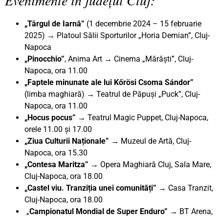
„Târgul de Iarnă”
(1 decembrie 2024 – 15 februarie
2025) → Platoul Sălii Sporturilor „Horia Demian”, Cluj-
Napoca
„Pinocchio”
, Anima Art → Cinema „Mărăști”, Cluj-
Napoca, ora 11.00
„Faptele minunate ale lui Kőrösi Csoma Sándor”
(limba maghiară) → Teatrul de Păpuși „Puck”, Cluj-
Napoca, ora 11.00
„Hocus pocus” →
Teatrul Magic Puppet, Cluj-Napoca,
orele 11.00 și 17.00
„Ziua Culturii Naționale” →
Muzeul de Artă, Cluj-
Napoca, ora 15.30
„Contesa Maritza”
→ Opera Maghiară Cluj, Sala Mare,
Cluj-Napoca, ora 18.00
„Castel viu. Tranziția unei comunități” →
Casa Tranzit,
Cluj-Napoca, ora 18.00
„
Campionatul Mondial de Super Enduro”
→ BT Arena,