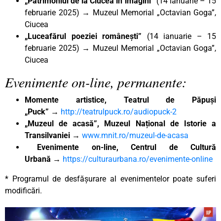
„Patrimoniul de la Ciucea în imagini”
(14 ianuarie – 15
februarie 2025) → Muzeul Memorial „Octavian Goga”,
Ciucea
„Luceafărul poeziei românești”
(14 ianuarie – 15
februarie 2025) → Muzeul Memorial „Octavian Goga”,
Ciucea
Evenimente on-line, permanente:
Momente artistice, Teatrul de Păpuși
„Puck”
→
http://teatrulpuck.ro/audiopuck-2
„Muzeul de acasă”, Muzeul Național de Istorie a
Transilvaniei
→
www.mnit.ro/muzeul-de-acasa
Evenimente on-line, Centrul de Cultură
Urbană
→
https://culturaurbana.ro/evenimente-online
* Programul de desfășurare al evenimentelor poate suferi
modificări.