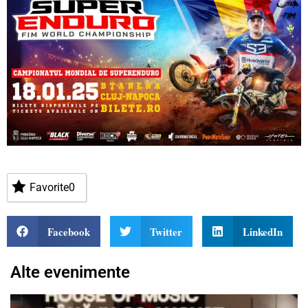
Favorite
0
Facebook
Twitter
LinkedIn
Alte evenimente