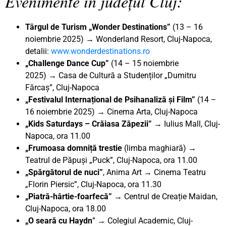
Evenimente în județul Cluj:
Târgul de Turism „Wonder Destinations”
(13 – 16
noiembrie 2025) → Wonderland Resort, Cluj-Napoca,
detalii:
www.wonderdestinations.ro
„Challenge Dance Cup”
(14 – 15 noiembrie
2025)
→
Casa de Cultură a Studenților „Dumitru
Fărcaș”, Cluj-Napoca
„Festivalul Internațional de Psihanaliză și Film”
(14 –
16 noiembrie 2025) → Cinema Arta, Cluj-Napoca
„Kids Saturdays – Crăiasa Zăpezii”
→ Iulius Mall, Cluj-
Napoca, ora 11.00
„Frumoasa domniță trestie
(limba maghiară) →
Teatrul de Păpuși „Puck”, Cluj-Napoca, ora 11.00
„Spărgătorul de nuci”
, Anima Art → Cinema Teatru
„Florin Piersic”, Cluj-Napoca, ora 11.30
„Piatră-hârtie-foarfecă” →
Centrul de Creație Maidan,
Cluj-Napoca, ora 18.00
„O seară cu Haydn
” → Colegiul Academic, Cluj-