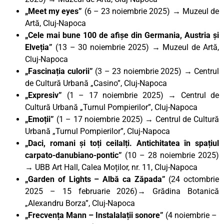
„Meet my eyes”
(6 – 23 noiembrie 2025) → Muzeul de
Artă, Cluj-Napoca
„Cele mai bune 100 de afișe din Germania, Austria și
Elveția”
(13 – 30 noiembrie 2025)
→
Muzeul de Artă,
Cluj-Napoca
„Fascinația culorii”
(3 – 23 noiembrie 2025)
→
Centrul
de Cultură Urbană „Casino”, Cluj-Napoca
„Expresiv”
(1 – 17 noiembrie 2025)
→
Centrul de
Cultură Urbană „Turnul Pompierilor”, Cluj-Napoca
„Emoții”
(1 – 17 noiembrie 2025)
→
Centrul de Cultură
Urbană „Turnul Pompierilor”, Cluj-Napoca
„Daci, romani și toți ceilalți. Antichitatea în spațiul
carpato-danubiano-pontic
”
(10 – 28 noiembrie 2025)
→ UBB Art Hall, Calea Moților, nr. 11, Cluj-Napoca
„Garden of Lights – Albă ca Zăpada”
(24 octombrie
2025 – 15 februarie 2026)→ Grădina Botanică
„Alexandru Borza”, Cluj-Napoca
„Frecvența Mann – Instalalații sonore”
(4 noiembrie –