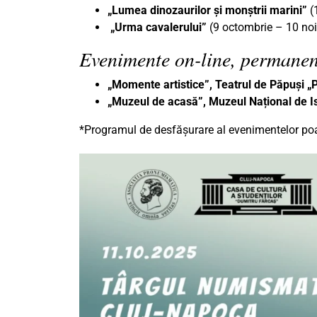
„Lumea dinozaurilor și monștrii marini”
(
„Urma cavalerului”
(9 octombrie – 10 no
Evenimente on-line, permanen
„Momente artistice”, Teatrul de Păpuși 
„Muzeul de acasă”, Muzeul Național de Is
*Programul de desfășurare al evenimentelor poat