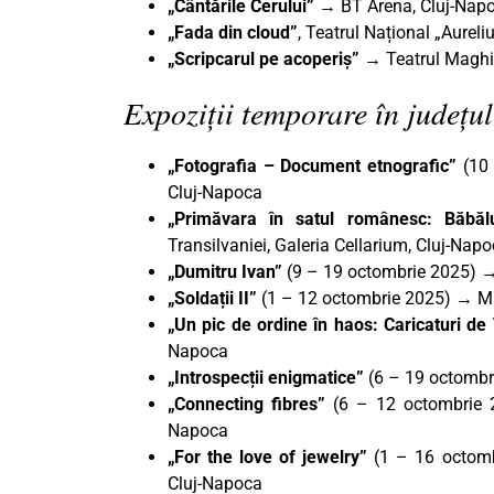
„Cântările Cerului”
→ BT Arena, Cluj-Napo
„Fada din cloud”
, Teatrul Național „Aurel
„Scripcarul pe acoperiș”
→ Teatrul Maghia
Expoziții temporare în județul
„Fotografia – Document etnografic”
(10
Cluj-Napoca
„Primăvara în satul românesc: Băbă
Transilvaniei, Galeria Cellarium, Cluj-Nap
„Dumitru Ivan”
(9 – 19 octombrie 2025) →
„Soldații II”
(1 – 12 octombrie 2025) → Mu
„Un pic de ordine în haos: Caricaturi de
Napoca
„Introspecții enigmatice”
(6 – 19 octomb
„Connecting fibres”
(6 – 12 octombrie
Napoca
„For the love of jewelry”
(1 – 16 octom
Cluj-Napoca