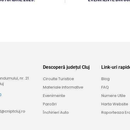
Descoperă județul Cluj
Link-uri rapid
dumului, nr. 21
Circuite Turistice
Blog
uj
Materiale Informative
FAQ
0
Evenimente
Numere Utile
9
Parcări
Harta Website
@cniptcluj.ro
Închirieri Auto
Raporteaza Er