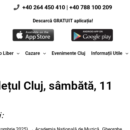
+40 264 450 410
|
+40 788 100 209
Descarcă GRATUIT aplicația!
 Liber
Cazare
Evenimente Cluj
Informații Utile
ețul Cluj, sâmbătă, 11
j:
tombrie 2025) → Academia Națională de Muzică „Gheorghe