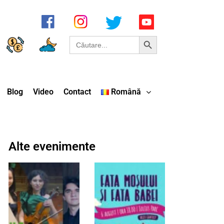
Search Button
Search
for:
Blog
Video
Contact
Română
Alte evenimente