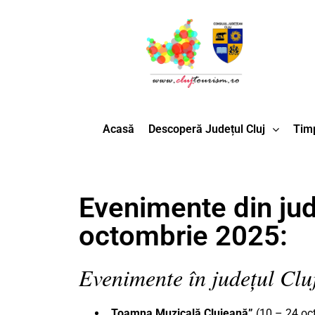
Acasă
Descoperă Județul Cluj
Timp
Evenimente din jud
octombrie 2025:
Evenimente în județul Clu
„Toamna Muzicală Clujeană”
(10 – 24 oc