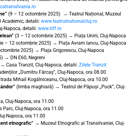
catransilvania.ro
ine”
(9 – 12 octombrie 2025) → Teatrul Național, Muzeul
ul Academic, detalii:
www.teatrulnationalcluj.ro
j-Napoca, detalii:
www.tiff.ro
delean”
(3 – 12 octombrie 2025) → Piața Unirii, Cluj-Napoca
ie – 12 octombrie 2025) → Piața Avram Iancu, Cluj-Napoca
ctombrie 2025) → Plaja Grigorescu, Cluj-Napoca
5) → DN E60, Negreni
 Casa Tranzit, Cluj-Napoca, detalii:
Zilele Tranzit
udenților „Dumitru Fărcaș”, Cluj-Napoca, ora 08.00
 Strada Mihail Kogălniceanu, Cluj-Napoca, ora 10.00
 Sándor”
(limba maghiară) → Teatrul de Păpuși „Puck”, Cluj-
na, Cluj-Napoca, ora 11.00
us Parc, Cluj-Napoca, ora 11.00
luj-Napoca, ora 11.00
ument etnografic” →
Muzeul Etnografic al Transilvaniei, Cluj-