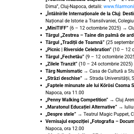
Dima”, Cluj-Napoca, detalii:
www.filarmoni
„Întâlnirile Internaționale de la Cluj: Dest
Național de Istorie a Transilvaniei, Colegi
„MiniTIFF”
(6 – 12 octombrie 2025) → Clu
Târgul „Zestrea – Taine din palmă de ar
Târgul „Tradiții de Toamnă”
(25 septembr
„Picnic | Riverside Celebration”
(10 – 12 o
Târgul „Fechetău”
(9 – 12 octombrie 202
„Zilele Tranzit”
(10 – 24 octombrie 2025) →
Târg Numismatic →
Casa de Cultură a St
„Străzi deschise” →
Strada Universității,
„Faptele minunate ale lui Kőrösi Csoma
Napoca, ora 11.00
„Penny Walking Competition” →
Cluj Are
„
Maratonul Educației Alternative” →
Iuli
„Despre stele” →
Teatrul Magic Puppet, C
Vernisajul expoziției „Fotografia – Doc
Napoca, ora 12.00