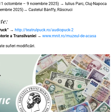
11 octombrie – 9 noiembrie 2025) → Iulius Parc, Cluj-Napoca
iembrie 2025)
→
Castelul Bánffy, Răscruci
te:
„Puck”
→
http://teatrulpuck.ro/audiopuck-2
torie a Transilvaniei
→
www.mnit.ro/muzeul-de-acasa
e suferi modificări.