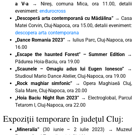
a V-a →
Nireș, comuna Mica, ora 11.00, detalii
eveniment:
endurocross
„Descoperă arta contemporană cu Mădălina” →
Casa
Matei Corvin, Cluj-Napoca, ora 15.00, detalii eveniment:
descopera arta contemporana
„Dance Romania 2023”
→ Iulius Parc, Cluj-Napoca, ora
16.00
„Escape the haunted Forest” – Summer Edition →
Pădurea Hoia-Baciu, ora 19.00
„Scaunele – Omagiu adus lui Eugen Ionesco”
→
Studioul Mario Dance Atelier, Cluj-Napoca, ora 19.00
„Rock maghiar simfonic” →
Opera Maghiaeă Cluj,
Sala Mare, Cluj-Napoca, ora 20.00
„Hoia Baciu Night Run 2023”
→ Electroglobal, Parcul
Tetarom I, Cluj-Napoca, ora 22.00
Expoziții temporare în județul Cluj:
„Mineralia”
(30 iunie – 2 iulie 2023)
→
Muzeul