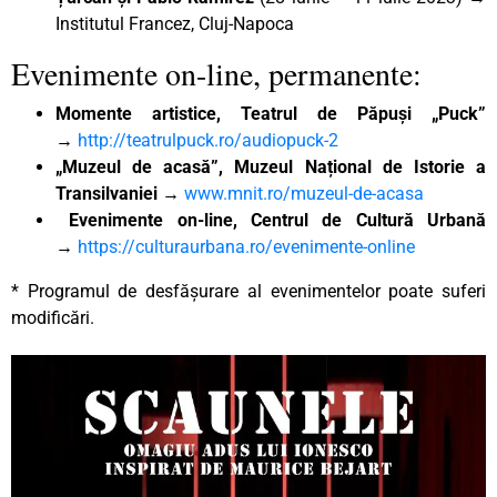
Institutul Francez, Cluj-Napoca
Evenimente on-line, permanente:
Momente artistice, Teatrul de Păpuși „Puck”
→
http://teatrulpuck.ro/audiopuck-2
„Muzeul de acasă”, Muzeul Național de Istorie a
Transilvaniei →
www.mnit.ro/muzeul-de-acasa
Evenimente on-line, Centrul de Cultură Urbană
→
https://culturaurbana.ro/evenimente-online
* Programul de desfășurare al evenimentelor poate suferi
modificări.