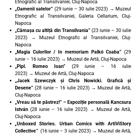
Etnografic al Transilvaniei, Cluj-Napoca
„Oamenii satelor”
(29 iunie – 30 iulie 2023)
→
Muzeul
Etnografic al Transilvaniei, Galeria Cellarium, Cluj-
Napoca
„Cămașa cu altiță din Transilvania”
(23 iunie – 30 iulie
2023) → Muzeul Etnografic al Transilvaniei, Cluj-
Napoca
„Magia Culorilor / In memoriam Palkó Csaba”
(29
iunie – 16 iulie 2023)
→
Muzeul de Artă, Cluj-Napoca
„Pipl. Romeo Ioan”
(29 iunie – 16 iulie
2023)
→
Muzeul de Artă, Cluj-Napoca
„Jacek Szewczyk și Chris Nowicki. Grafică și
Desene”
(28 iunie – 16 iulie 2023)
→
Muzeul de Artă,
Cluj-Napoca
„Vreau să te păstrez!” – Expoziție personală Kancsura
István
(28 iunie – 16 iulie 2023) → Muzeul de Artă,
Cluj-Napoca
„
Unboxed Stories. Urban Comics with ArtiViStory
Collective
”
(16 iunie – 3 iulie 2023) → Muzeul de Artă,