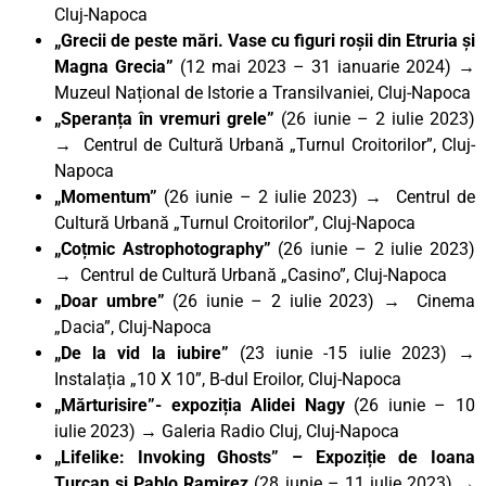
Cluj-Napoca
„Grecii de peste mări. Vase cu figuri roșii din Etruria și
Magna Grecia”
(12 mai 2023 – 31 ianuarie 2024) →
Muzeul Național de Istorie a Transilvaniei, Cluj-Napoca
„Speranța în vremuri grele”
(26 iunie – 2 iulie 2023)
→ Centrul de Cultură Urbană „Turnul Croitorilor”, Cluj-
Napoca
„Momentum”
(26 iunie – 2 iulie 2023) → Centrul de
Cultură Urbană „Turnul Croitorilor”, Cluj-Napoca
„Coțmic Astrophotography”
(26 iunie – 2 iulie 2023)
→ Centrul de Cultură Urbană „Casino”, Cluj-Napoca
„Doar umbre”
(26 iunie – 2 iulie 2023) → Cinema
„Dacia”, Cluj-Napoca
„De la vid la iubire”
(23 iunie -15 iulie 2023) →
Instalația „10 X 10”, B-dul Eroilor, Cluj-Napoca
„Mărturisire”- expoziția Alidei Nagy
(26 iunie – 10
iulie 2023) → Galeria Radio Cluj, Cluj-Napoca
„Lifelike: Invoking Ghosts” – Expoziție de Ioana
Țurcan și Pablo Ramirez
(28 iunie – 11 iulie 2023) →