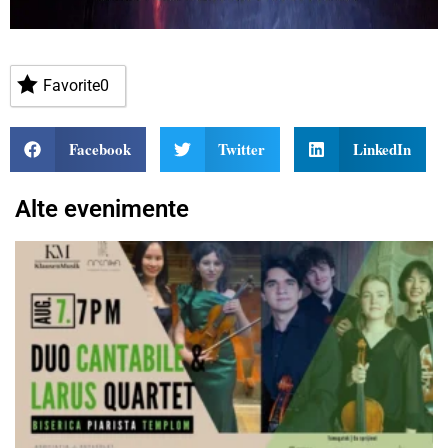
Favorite
0
Facebook
Twitter
LinkedIn
Alte evenimente