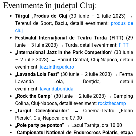
Evenimente în județul Cluj:
Târgul „Produs de Cluj
(30 iunie – 2 iulie 2023) →
Terenul de Sport, Baciu, detalii eveniment:
produs de
cluj
Festivalul Internațional de Teatru Turda (FITT)
(29
iunie – 3 iulie 2023) → Turda, detalii eveniment:
FITT
„International Jazz in the Park Competition”
(30 iunie
– 2 iulie 2023) → Parcul Central, Cluj-Napoca, detalii
eveniment:
jazzinthepark.ro
„Lavanda Lola Fest”
(30 iunie – 2 iulie 2023) → Ferma
Lavanda Lola, Bonțida, detalii
eveniment:
lavandabontida
„Rock the Camp”
(30 iunie – 2 iulie 2023) → Camping
Colina, Cluj-Napoca, detalii eveniment:
rockthecamp
„Târgul Colecționarilor” →
Cinema-Teatru „Florin
Piersic”, Cluj-Napoca, ora 07.00
„Pole party pe ponton” →
Lacul Tarnița, ora 10.00
Campionatul National de Endurocross Polaris, etapa