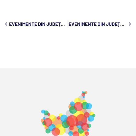
EVENIMENTE DIN JUDEȚUL CLUJ, VINERI, 31 IANUARIE 2025:
EVENIMENTE DIN JUDEȚUL CLUJ, DUMINICĂ, 2 FEBRUARIE 2025: