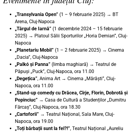
„Transylvania Open”
(1 – 9 februarie 2025) → BT
Arena, Cluj-Napoca
„Târgul de Iarnă”
(1 decembrie 2024 – 15 februarie
2025) → Platoul Sălii Sporturilor „Horia Demian”, Cluj-
Napoca
„Planetariu Mobil”
(1 – 2 februarie 2025) → Cinema
„Dacia”, Cluj-Napoca
„Palkó și Panna”
(limba maghiară)
→
Teatrul de
Păpuși „Puck”, Cluj-Napoca, ora 11.00
„Degețica”
, Anima Art → Cinema „Mărăști”, Cluj-
Napoca, ora 11.00
„Stand-up comedy cu Drăcea, Cîrje, Florin, Dobrotă și
Popinciuc” →
Casa de Cultură a Studenților „Dumitru
Fărcaș”, Cluj-Napoca, ora 18.30
„Cartoforii” →
Teatrul Național, Sala Mare, Cluj-
Napoca, ora 19.00
„Toți bărbații sunt la fel?!”
, Teatrul Național „Aureliu