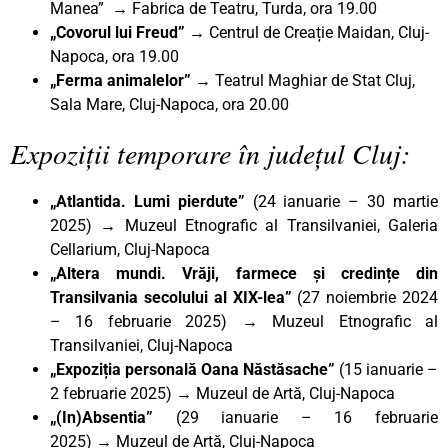
Manea” → Fabrica de Teatru, Turda, ora 19.00
„Covorul lui Freud”
→ Centrul de Creație Maidan, Cluj-
Napoca, ora 19.00
„Ferma animalelor” →
Teatrul Maghiar de Stat Cluj,
Sala Mare, Cluj-Napoca, ora 20.00
Expoziții temporare în județul Cluj:
„Atlantida. Lumi pierdute”
(24 ianuarie – 30 martie
2025) → Muzeul Etnografic al Transilvaniei, Galeria
Cellarium, Cluj-Napoca
„Altera mundi. Vrăji, farmece și credințe din
Transilvania secolului al XIX-lea”
(27 noiembrie 2024
– 16 februarie 2025)
→
Muzeul Etnografic al
Transilvaniei, Cluj-Napoca
„Expoziția personală Oana Năstăsache”
(15 ianuarie –
2 februarie 2025) → Muzeul de Artă, Cluj-Napoca
„(In)Absentia”
(29 ianuarie – 16 februarie
2025)
→
Muzeul de Artă, Cluj-Napoca