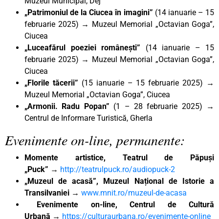
Muzeul Municipal, Dej
„Patrimoniul de la Ciucea în imagini”
(14 ianuarie – 15
februarie 2025) → Muzeul Memorial „Octavian Goga”,
Ciucea
„Luceafărul poeziei românești”
(14 ianuarie – 15
februarie 2025) → Muzeul Memorial „Octavian Goga”,
Ciucea
„Florile tăcerii”
(15 ianuarie – 15 februarie 2025) →
Muzeul Memorial „Octavian Goga”, Ciucea
„Armonii. Radu Popan”
(1 – 28 februarie 2025) →
Centrul de Informare Turistică, Gherla
Evenimente on-line, permanente:
Momente artistice, Teatrul de Păpuși
„Puck”
→
http://teatrulpuck.ro/audiopuck-2
„Muzeul de acasă”, Muzeul Național de Istorie a
Transilvaniei
→
www.mnit.ro/muzeul-de-acasa
Evenimente on-line, Centrul de Cultură
Urbană
→
https://culturaurbana.ro/evenimente-online