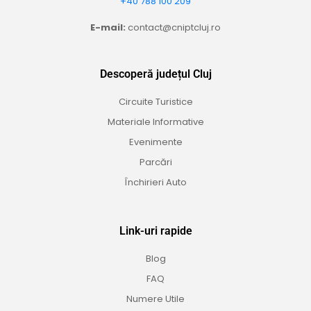
+40 788 100 209
E-mail:
contact@cniptcluj.ro
Descoperă județul Cluj
Circuite Turistice
Materiale Informative
Evenimente
Parcări
Închirieri Auto
Link-uri rapide
Blog
FAQ
Numere Utile