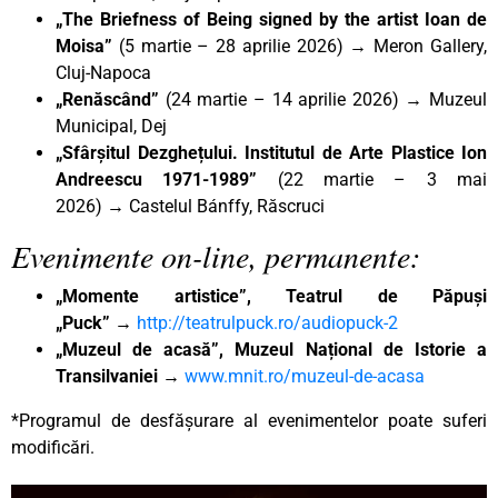
„The Briefness of Being signed by the artist Ioan de
Moisa”
(5 martie – 28 aprilie 2026)
→
Meron Gallery,
Cluj-Napoca
„Renăscând”
(24 martie – 14 aprilie 2026) → Muzeul
Municipal, Dej
„Sfârșitul Dezghețului. Institutul de Arte Plastice Ion
Andreescu 1971-1989”
(22 martie – 3 mai
2026)
→
Castelul Bánffy, Răscruci
Evenimente on-line, permanente:
„Momente artistice”, Teatrul de Păpuși
„Puck”
→
http://teatrulpuck.ro/audiopuck-2
„Muzeul de acasă”, Muzeul Național de Istorie a
Transilvaniei
→
www.mnit.ro/muzeul-de-acasa
*Programul de desfășurare al evenimentelor poate suferi
modificări.