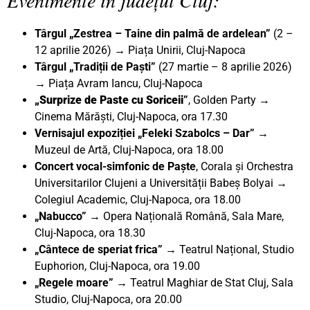
Târgul „Zestrea – Taine din palmă de ardelean”
(2 –
12 aprilie 2026) → Piața Unirii, Cluj-Napoca
Târgul „Tradiții de Paști”
(27 martie – 8 aprilie 2026)
→ Piața Avram Iancu, Cluj-Napoca
„Surprize de Paste cu Soriceii
”
, Golden Party →
Cinema Mărăști, Cluj-Napoca, ora 17.30
Vernisajul expoziției „Feleki Szabolcs – Dar” →
Muzeul de Artă, Cluj-Napoca, ora 18.00
Concert vocal-simfonic de Paște
, Corala și Orchestra
Universitarilor Clujeni a Universității Babeș Bolyai →
Colegiul Academic, Cluj-Napoca, ora 18.00
„Nabucco”
→ Opera Națională Română, Sala Mare,
Cluj-Napoca, ora 18.30
„Cântece de speriat frica”
→ Teatrul Național, Studio
Euphorion, Cluj-Napoca, ora 19.00
„Regele moare”
→ Teatrul Maghiar de Stat Cluj, Sala
Studio, Cluj-Napoca, ora 20.00