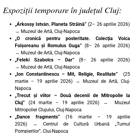
Expoziții temporare în județul Cluj:
„Árkossy István. Planeta Străină”
(2– 26 aprilie 2026)
→ Muzeul de Artă, Cluj-Napoca
„O cronică pentru posteritate. Colecția Voica
Foișoreanu și Romulus Guga”
(8– 26 aprilie 2026)
→
Muzeul de Artă, Cluj-Napoca
„Feleki Szabolcs – Dar”
(8– 26 aprilie 2026)
→
Muzeul de Artă, Cluj-Napoca
„Ion Constantinescu – Mit, Religie, Realitate”
(25
martie – 19 aprilie 2026)
→
Muzeul de Artă, Cluj-
Napoca
„Trecut și viitor – Două decenii de Mitropolie la
Cluj”
(24 martie – 19 aprilie 2026) → Muzeul
Mitropoliei Clujului, Cluj-Napoca
„Dance fragments”
(16 martie – 19 aprilie
2026)
→
Centrul de Cultură Urbană „Turnul
Pompierilor”, Cluj-Napoca