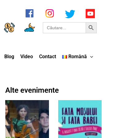
Search Button
Search
for:
Blog
Video
Contact
Română
Alte evenimente