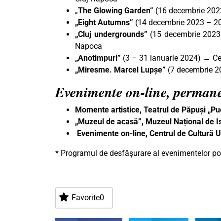
„
The Glowing Garden”
(16 decembrie 2023
„Eight Autumns”
(14 decembrie 2023 – 20
„Cluj undergrounds”
(15 decembrie 2023 
Napoca
„Anotimpuri”
(3 – 31 ianuarie 2024) → Cen
„Miresme. Marcel Lupșe”
(7 decembrie 2
Evenimente on-line, perman
Momente artistice, Teatrul de Păpuși „P
„Muzeul de acasă”, Muzeul Național de Is
Evenimente on-line, Centrul de Cultură
* Programul de desfășurare al evenimentelor poa
Favorite
0