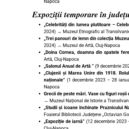
Napoca
Expoziții temporare în județ
„Celebrități din lumea plutitoare – Celeb
2024) → Muzeul Etnografic al Transilvani
„Trei panouri de lemn din colecția Muzeu
2024) → Muzeul de Artă, Cluj-Napoca
„Doina Cornea, doamna din spatele fere
Artă, Cluj-Napoca
„Salonul Anual de Artă ”
(9 decembrie 202
„Clujenii și Marea Unire din 1918. Rolu
naționale”
(1 decembrie 2023 – 28 ianuar
Napoca
Grecii de peste mări. Vase cu figuri roșii
→ Muzeul Național de Istorie a Transilvan
„Studii și icoane închinate Praznicului N
Foaierul Bibliotecii Județene „Octavian G
„Expoziție de iarnă”
(12 decembrie 2023 –
Cluj-Napoca