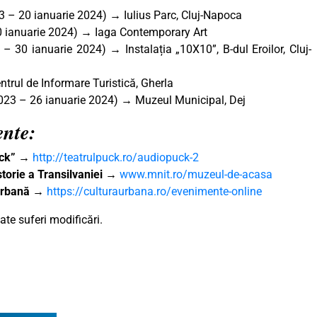
 – 20 ianuarie 2024) → Iulius Parc, Cluj-Napoca
 ianuarie 2024) → Iaga Contemporary Art
– 30 ianuarie 2024) → Instalația „10X10”, B-dul Eroilor, Cluj-
trul de Informare Turistică, Gherla
023 – 26 ianuarie 2024) → Muzeul Municipal, Dej
ente:
uck”
→
http://teatrulpuck.ro/audiopuck-2
torie a Transilvaniei
→
www.mnit.ro/muzeul-de-acasa
 Urbană
→
https://culturaurbana.ro/evenimente-online
te suferi modificări.