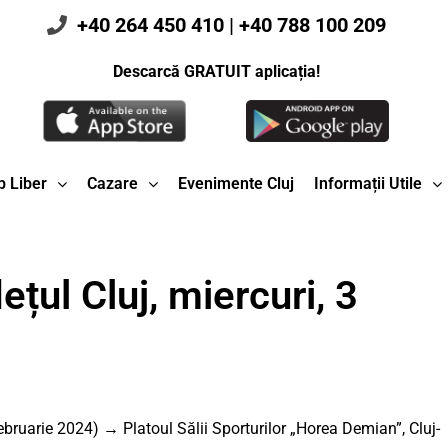
+40 264 450 410
|
+40 788 100 209
Descarcă GRATUIT aplicația!
 Liber
Cazare
Evenimente Cluj
Informații Utile
țul Cluj, miercuri, 3
ruarie 2024) → Platoul Sălii Sporturilor „Horea Demian”, Cluj-