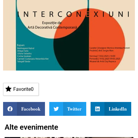
Favorite
0
Facebook
Twitter
LinkedIn
Alte evenimente