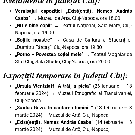
Evenimente în județul Cluj:
Vernisajul expoziției „Exist(ență). Nemes András
Csaba”
→ Muzeul de Artă, Cluj-Napoca, ora 18.00
„Nu e bine copii”
→ Teatrul Național, Sala Mare, Cluj-
Napoca, ora 19.00
„Soțiile noastre” →
Casa de Cultura a Studenților
„Dumitru Fărcaș”, Cluj-Napoca, ora 19.30
„Porno – Povestea soției mele” →
Teatrul Maghiar de
Stat Cluj, Sala Studio, Cluj-Napoca, ora 20.00
Expoziții temporare în județul Cluj:
„Ursula Wentzlaff. A trăi, a picta”
(26 ianuarie – 18
februarie 2024) → Muzeul Etnografic al Transilvaniei,
Cluj-Napoca
„Xantus Géza. În căutarea luminii ”
(13 februarie – 3
martie 2024)→ Muzeul de Artă, Cluj-Napoca
„Exist(ență). Nemes András Csaba”
(14 februarie – 3
martie 2024)→ Muzeul de Artă, Cluj-Napoca,