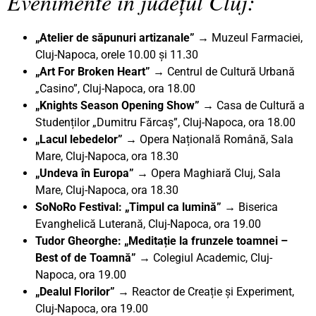
Evenimente în județul Cluj:
„Atelier de săpunuri artizanale” →
Muzeul Farmaciei,
Cluj-Napoca, orele 10.00 și 11.30
„Art For Broken Heart” →
Centrul de Cultură Urbană
„Casino”, Cluj-Napoca, ora 18.00
„Knights Season Opening Show” →
Casa de Cultură a
Studenților „Dumitru Fărcaș”, Cluj-Napoca, ora 18.00
„Lacul lebedelor” →
Opera Națională Română, Sala
Mare, Cluj-Napoca, ora 18.30
„Undeva în Europa” →
Opera Maghiară Cluj, Sala
Mare, Cluj-Napoca, ora 18.30
SoNoRo Festival: „Timpul ca lumină
”
→
Biserica
Evanghelică Luterană, Cluj-Napoca, ora 19.00
Tudor Gheorghe: „Meditație la frunzele toamnei –
Best of de Toamnă”
→ Colegiul Academic, Cluj-
Napoca, ora 19.00
„Dealul Florilor” →
Reactor de Creație și Experiment,
Cluj-Napoca, ora 19.00