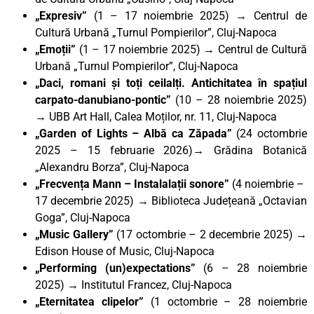
„Expresiv”
(1 – 17 noiembrie 2025)
→
Centrul de
Cultură Urbană „Turnul Pompierilor”, Cluj-Napoca
„Emoții”
(1 – 17 noiembrie 2025)
→
Centrul de Cultură
Urbană „Turnul Pompierilor”, Cluj-Napoca
„Daci, romani și toți ceilalți. Antichitatea în spațiul
carpato-danubiano-pontic
”
(10 – 28 noiembrie 2025)
→ UBB Art Hall, Calea Moților, nr. 11, Cluj-Napoca
„Garden of Lights – Albă ca Zăpada”
(24 octombrie
2025 – 15 februarie 2026)→ Grădina Botanică
„Alexandru Borza”, Cluj-Napoca
„Frecvența Mann – Instalalații sonore”
(4 noiembrie –
17 decembrie 2025) → Biblioteca Județeană „Octavian
Goga”, Cluj-Napoca
„Music Gallery”
(17 octombrie – 2 decembrie 2025) →
Edison House of Music, Cluj-Napoca
„Performing (un)expectations”
(6 – 28 noiembrie
2025) → Institutul Francez, Cluj-Napoca
„Eternitatea clipelor”
(1 octombrie – 28 noiembrie