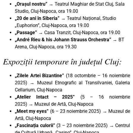
„Orașul nostru” →
Teatrul Maghiar de Stat Cluj, Sala
Studio, Cluj-Napoca, ora 19.00
„20 de ani în Siberia” →
Teatrul Național, Studio
„Euphorion”, Cluj-Napoca, ora 19.00
„Passage”
→ Casa Tranzit, Cluj-Napoca, ora 19.00
„André Rieu
& his Johann Strauss Orchestra
”
→ BT
Arena, Cluj-Napoca, ora 19.30
Expoziții temporare în județul Cluj:
„Zilele Artei Bizantine”
(18 octombrie – 16 noiembrie
2025)
→
Muzeul Etnografic al Transilvaniei, Galeria
Cellarium, Cluj-Napoca
„Atelier Intact – 2025”
(5 – 16 noiembrie
2025)
→
Muzeul de Artă, Cluj-Napoca
„Meet my eyes”
(6 – 23 noiembrie 2025) → Muzeul de
Artă, Cluj-Napoca
„Fascinația culorii”
(3 – 23 noiembrie 2025)
→
Centrul
de Cultură Urbană „Casino”, Cluj-Napoca