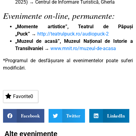
2025) → Centrul de Informare Turistică, Gherla
Evenimente on-line, permanente:
„Momente artistice”, Teatrul de Păpuși
„Puck”
→
http://teatrulpuck.ro/audiopuck-2
„Muzeul de acasă”, Muzeul Național de Istorie a
Transilvaniei
→
www.mnit.ro/muzeul-de-acasa
*Programul de desfășurare al evenimentelor poate suferi
modificări.
Favorite
0
Facebook
Twitter
LinkedIn
Alte evenimente