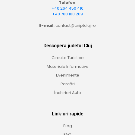
Telefon
:
+40 264 450 410
+40 788 100 209
E-mail:
contact@cniptcluj.ro
Descoperă județul Cluj
Circuite Turistice
Materiale Informative
Evenimente
Parcări
Închirieri Auto
Link-uri rapide
Blog
FAQ