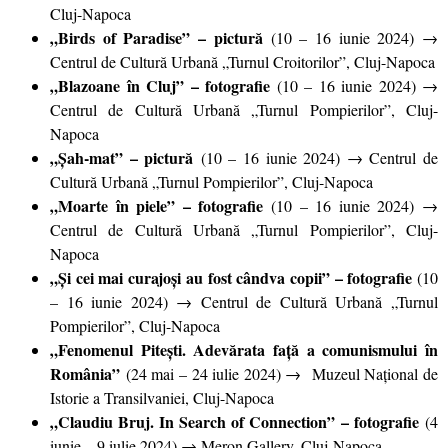
Cluj-Napoca
„Birds of Paradise” – pictură
(10 – 16 iunie 2024) →
Centrul de Cultură Urbană „Turnul Croitorilor”, Cluj-Napoca
„Blazoane în Cluj” – fotografie
(10 – 16 iunie 2024) →
Centrul de Cultură Urbană „Turnul Pompierilor”, Cluj-
Napoca
„Șah-mat” – pictură
(10 – 16 iunie 2024) → Centrul de
Cultură Urbană „Turnul Pompierilor”, Cluj-Napoca
„Moarte în piele” – fotografie
(10 – 16 iunie 2024) →
Centrul de Cultură Urbană „Turnul Pompierilor”, Cluj-
Napoca
„Și cei mai curajoși au fost cândva copii” – fotografie
(10
– 16 iunie 2024) → Centrul de Cultură Urbană „Turnul
Pompierilor”, Cluj-Napoca
„Fenomenul Pitești. Adevărata față a comunismului în
România”
(24 mai – 24 iulie 2024) → Muzeul Național de
Istorie a Transilvaniei, Cluj-Napoca
„Claudiu Bruj. In Search of Connection”
– fotografie
(4
iunie – 9 iulie 2024) → Meron Gallery, Cluj-Napoca