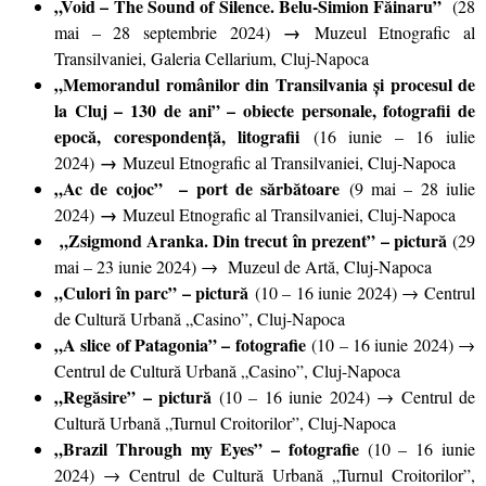
„Void – The Sound of Silence. Belu-Simion Făinaru”
(28
→
mai – 28 septembrie 2024)
Muzeul Etnografic al
Transilvaniei, Galeria Cellarium, Cluj-Napoca
„Memorandul românilor din Transilvania și procesul de
la Cluj – 130 de ani” – obiecte personale, fotografii de
epocă, corespondență, litografii
(16 iunie – 16 iulie
→
2024)
Muzeul Etnografic al Transilvaniei, Cluj-Napoca
„Ac de cojoc” – port de sărbătoare
(9 mai – 28 iulie
→
2024)
Muzeul Etnografic al Transilvaniei, Cluj-Napoca
„Zsigmond Aranka. Din trecut în prezent”
– pictură
(29
mai – 23 iunie 2024) → Muzeul de Artă, Cluj-Napoca
„Culori în parc” – pictură
(10 – 16 iunie 2024) → Centrul
de Cultură Urbană „Casino”, Cluj-Napoca
„A slice of Patagonia” – fotografie
(10 – 16 iunie 2024) →
Centrul de Cultură Urbană „Casino”, Cluj-Napoca
„Regăsire” – pictură
(10 – 16 iunie 2024) → Centrul de
Cultură Urbană „Turnul Croitorilor”, Cluj-Napoca
„Brazil Through my Eyes” – fotografie
(10 – 16 iunie
2024) → Centrul de Cultură Urbană „Turnul Croitorilor”,