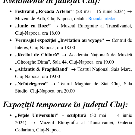
Evenimente în județul Cluj:
Festivalul „Rocada Artelor”
(28 mai – 15 iunie 2024) →
Muzeul de Artă, Cluj-Napoca, detalii:
Rocada artelor
„Iunie cu Roze”
→ Muzeul Etnografic al Transilvaniei,
Cluj-Napoca, ora 18.00
Vernisajul expoziției „Invitation au voyage”
→ Centrul de
Interes, Cluj-Napoca, ora 18.00
„Recital de Chitară” →
Academia Națională de Muzică
„Gheorghe Dima”, Sala 44, Cluj-Napoca, ora 19.00
„Alifantis & FragileBand” →
Teatrul Național, Sala Mare,
Cluj-Napoca, ora 19.00
„Neînțelegerea” →
Teatrul Maghiar de Stat Cluj, Sala
Studio, Cluj-Napoca, ora 20.00
Expoziții temporare în județul Cluj:
„Fețele Universului”
– sculptură
(30 mai – 14 iunie
→
2024)
Muzeul Etnografic al Transilvaniei, Galeria
Cellarium, Cluj-Napoca