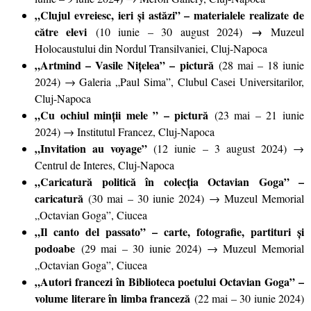
„Clujul evreiesc, ieri și astăzi” – materialele realizate de
către elevi
→
(10 iunie – 30 august 2024)
Muzeul
Holocaustului din Nordul Transilvaniei, Cluj-Napoca
„Artmind – Vasile Nițelea” – pictură
(28 mai – 18 iunie
2024) → Galeria „Paul Sima”, Clubul Casei Universitarilor,
Cluj-Napoca
„Cu ochiul minții mele ” – pictură
(23 mai – 21 iunie
2024) → Institutul Francez, Cluj-Napoca
„Invitation au voyage”
(12 iunie – 3 august 2024) →
Centrul de Interes, Cluj-Napoca
„Caricatură politică în colecția Octavian Goga” –
caricatură
(30 mai – 30 iunie 2024) → Muzeul Memorial
„Octavian Goga”, Ciucea
„Il canto del passato” – carte, fotografie, partituri și
podoabe
(29 mai – 30 iunie 2024) → Muzeul Memorial
„Octavian Goga”, Ciucea
„Autori francezi în Biblioteca poetului Octavian Goga” –
volume literare în limba franceză
(22 mai – 30 iunie 2024)