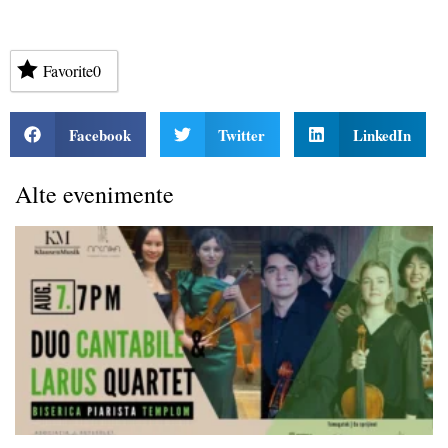
Favorite
0
Facebook
Twitter
LinkedIn
Alte evenimente