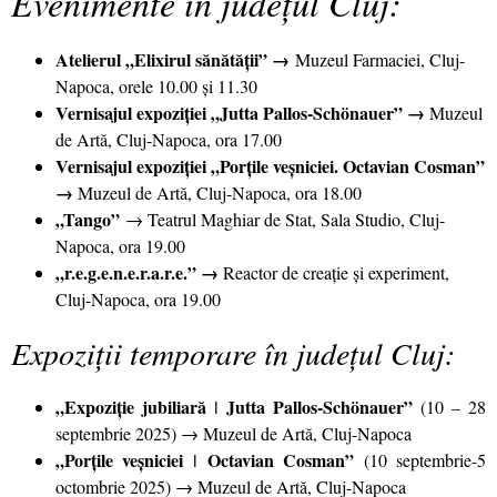
Evenimente în județul Cluj:
Atelierul „Elixirul sănătății” →
Muzeul Farmaciei, Cluj-
Napoca, orele 10.00 și 11.30
Vernisajul expoziției „Jutta Pallos-Schönauer” →
Muzeul
de Artă, Cluj-Napoca, ora 17.00
Vernisajul expoziției „Porțile veșniciei. Octavian Cosman”
→
Muzeul de Artă, Cluj-Napoca, ora 18.00
„Tango
”
→ Teatrul Maghiar de Stat, Sala Studio, Cluj-
Napoca, ora 19.00
„r.e.g.e.n.e.r.a.r.e.” →
Reactor de creație și experiment,
Cluj-Napoca, ora 19.00
Expoziții temporare în județul Cluj:
„Expoziție jubiliară ǀ Jutta Pallos-Schönauer
”
(10 – 28
septembrie 2025) → Muzeul de Artă, Cluj-Napoca
„Porțile veșniciei ǀ Octavian Cosman”
(10 septembrie-5
octombrie 2025) → Muzeul de Artă, Cluj-Napoca