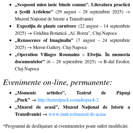
„Scoposul mieu iaste binele comun”. Literatura practică
a Școlii Ardelene”
(29 august – 28 septembrie 2025) →
Muzeul Național de Istorie a Transilvaniei
Expoziția de plante carnivore
(22 august – 14 septembrie
→
2025)
Grădina Botanică „Al. Borza”, Cluj-Napoca
„Renascence of Imaginalia”
(7 august – 24 septembrie
2025) → Meron Gallery, Cluj-Napoca
„Operation Villages Roumains – Elveția. În memoria
documentelor”
(6 – 28 septembrie 2025) → B-dul Eroilor,
Cluj-Napoca
Evenimente on-line, permanente:
„Momente artistice”, Teatrul de Păpuși
„Puck”
→
http://teatrulpuck.ro/audiopuck-2
„Muzeul de acasă”, Muzeul Național de Istorie a
Transilvaniei
→
www.mnit.ro/muzeul-de-acasa
*Programul de desfășurare al evenimentelor poate suferi modificări.