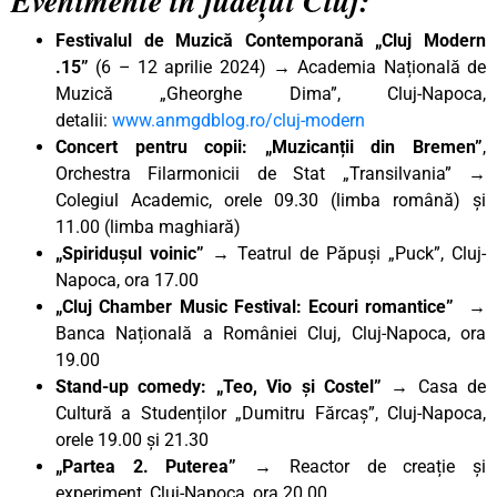
Evenimente în județul Cluj:
Festivalul de Muzică Contemporană „Cluj Modern
.15”
(6 – 12 aprilie 2024) → Academia Națională de
Muzică „Gheorghe Dima”, Cluj-Napoca,
detalii:
www.anmgdblog.ro/cluj-modern
Concert pentru copii: „Muzicanții din Bremen”
,
Orchestra Filarmonicii de Stat „Transilvania” →
Colegiul Academic, orele 09.30 (limba română) și
11.00 (limba maghiară)
„Spiridușul voinic”
→ Teatrul de Păpuși „Puck”, Cluj-
Napoca, ora 17.00
„Cluj Chamber Music Festival: Ecouri romantice”
→
Banca Națională a României Cluj, Cluj-Napoca, ora
19.00
Stand-up comedy: „Teo, Vio și Costel” →
Casa de
Cultură a Studenților „Dumitru Fărcaș”, Cluj-Napoca,
orele 19.00 și 21.30
„Partea 2. Puterea”
→ Reactor de creație și
experiment, Cluj-Napoca, ora 20.00