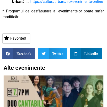
Urbană
→
https://culturaurbana.ro/evenimente-online
* Programul de desfășurare al evenimentelor poate suferi
modificări.
Favorite
0
Facebook
Twitter
LinkedIn
Alte evenimente