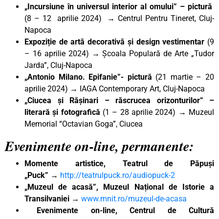
„Incursiune în universul interior al omului”
– pictură
(8 – 12 aprilie 2024) → Centrul Pentru Tineret, Cluj-
Napoca
Expoziție de artă decorativă și design vestimentar
(9
– 16 aprilie 2024) → Școala Populară de Arte „Tudor
Jarda”, Cluj-Napoca
„Antonio Milano. Epifanie”- pictură
(21 martie – 20
aprilie 2024) → IAGA Contemporary Art, Cluj-Napoca
„Ciucea și Rășinari – răscrucea orizonturilor” –
literară și fotografică
(1 – 28 aprilie 2024) → Muzeul
Memorial “Octavian Goga”, Ciucea
Evenimente on-line, permanente:
Momente artistice, Teatrul de Păpuși
„Puck”
→
http://teatrulpuck.ro/audiopuck-2
„Muzeul de acasă”, Muzeul Național de Istorie a
Transilvaniei
→
www.mnit.ro/muzeul-de-acasa
Evenimente on-line, Centrul de Cultură