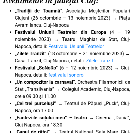
Evenimente în județul Cluj:
„Tradiții de Toamnă”
, Asociația Meșterilor Populari
Clujeni (26 octombrie – 13 noiembrie 2023) → Piața
Avram Iancu, Cluj-Napoca
Festivalul Uniunii Teatrelor din Europa
(4 – 19
noiembrie 2023) → Teatrul Maghiar de Stat, Cluj-
Napoca, detalii:
Festivalul Uniunii Teatrelor
„Zilele Tranzit”
(18 octombrie – 21 noiembrie 2023) →
Casa Tranzit, Cluj-Napoca, detalii:
Zilele Tranzit
Festivalul „SoNoRo”
(6 – 12 noiembrie 2023) → Cluj-
Napoca, detalii:
festivalul sonoro
„Un compozitor la carnaval”
, Orchestra Filarmonicii de
Stat „Transilvania” → Colegiul Academic, Cluj-Napoca,
orele 09.30 și 11.00
„Cei trei purceluși” →
Teatrul de Păpuși „Puck”, Cluj-
Napoca, ora 17.00
„Fanteziile soțului meu” – teatru
→ Cinema „Dacia”,
Cluj-Napoca, ora 18.30
„Capul de rățoi”
→ Teatrul Național, Sala Mare, Cluj-