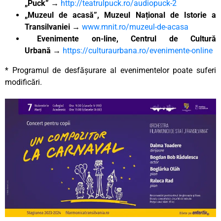
„Puck”
→
http://teatrulpuck.ro/audiopuck-2
„Muzeul de acasă”, Muzeul Național de Istorie a
Transilvaniei
→
www.mnit.ro/muzeul-de-acasa
Evenimente on-line, Centrul de Cultură
Urbană
→
https://culturaurbana.ro/evenimente-online
* Programul de desfășurare al evenimentelor poate suferi
modificări.