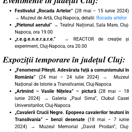
Evenimente în județul Cluj:
Festivalul „Rocada Artelor”
(28 mai – 15 iunie 2024)
→ Muzeul de Artă, Cluj-Napoca, detalii:
Rocada artelor
„Pietonul aerului
” →
Teatrul Național, Sala Mare, Cluj-
Napoca, ora 19.00
„r.e.g.e.n.e.r.a.r.e.” →
REACTOR de creație și
experiment, Cluj-Napoca, ora 20.00
Expoziții temporare în județul Cluj:
„Fenomenul Pitești. Adevărata față a comunismului în
România”
(24 mai – 24 iulie 2024) → Muzeul
Național de Istorie a Transilvaniei, Cluj-Napoca
„Artmind – Vasile Nițelea” – pictură
(28 mai – 18
iunie 2024) → Galeria „Paul Sima”, Clubul Casei
Universitarilor, Cluj-Napoca
„Cavalerii Crucii Negre. Epopeea cavalerilor teutoni în
Transilvania” – benzi desenate
(18 mai – 7 iunie
2024) → Muzeul Memorial „David Prodan”, Cluj-