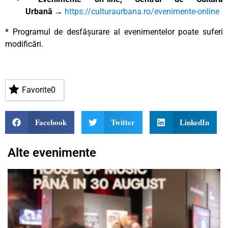
Urbană
→
https://culturaurbana.ro/evenimente-online
* Programul de desfășurare al evenimentelor poate suferi
modificări.
Favorite
0
Facebook
Twitter
LinkedIn
Alte evenimente