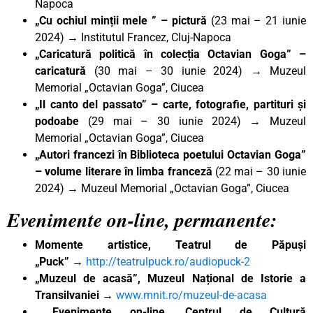
Napoca
„Cu ochiul minții mele ” – pictură
(23 mai – 21 iunie
2024) → Institutul Francez, Cluj-Napoca
„Caricatură politică în colecția Octavian Goga” –
caricatură
(30 mai – 30 iunie 2024) → Muzeul
Memorial „Octavian Goga”, Ciucea
„Il canto del passato” – carte, fotografie, partituri și
podoabe
(29 mai – 30 iunie 2024) → Muzeul
Memorial „Octavian Goga”, Ciucea
„Autori francezi în Biblioteca poetului Octavian Goga”
– volume literare în limba franceză
(22 mai – 30 iunie
2024) → Muzeul Memorial „Octavian Goga”, Ciucea
Evenimente on-line, permanente:
Momente artistice, Teatrul de Păpuși
„Puck”
→
http://teatrulpuck.ro/audiopuck-2
„Muzeul de acasă”, Muzeul Național de Istorie a
Transilvaniei
→
www.mnit.ro/muzeul-de-acasa
Evenimente on-line, Centrul de Cultură