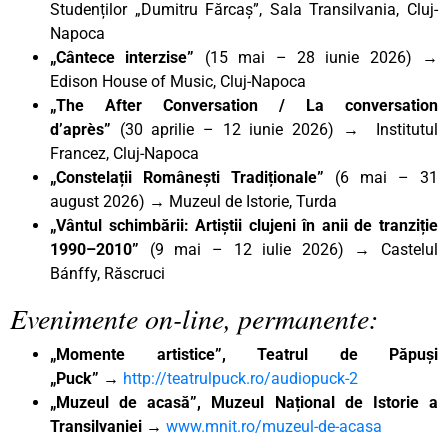
Studenților „Dumitru Fărcaș”, Sala Transilvania, Cluj-
Napoca
„Cântece interzise”
(15 mai – 28 iunie 2026) →
Edison House of Music, Cluj-Napoca
„The After Conversation / La conversation
d’après”
(30 aprilie – 12 iunie 2026) → Institutul
Francez, Cluj-Napoca
„Constelații Românești Tradiționale”
(6 mai – 31
august 2026) → Muzeul de Istorie, Turda
„Vântul schimbării: Artiștii clujeni în anii de tranziție
1990–2010”
(9 mai – 12 iulie 2026) → Castelul
Bánffy, Răscruci
Evenimente on-line, permanente:
„Momente artistice”, Teatrul de Păpuși
„Puck”
→
http://teatrulpuck.ro/audiopuck-2
„Muzeul de acasă”, Muzeul Național de Istorie a
Transilvaniei
→
www.mnit.ro/muzeul-de-acasa