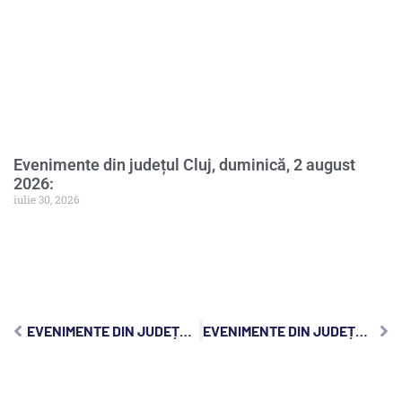
Evenimente din județul Cluj, duminică, 2 august
2026:
iulie 30, 2026
EVENIMENTE DIN JUDEȚUL CLUJ, LUNI, 25 MAI 2026:
EVENIMENTE DIN JUDEȚUL CLUJ, MIERCURI, 27 MAI 2026: