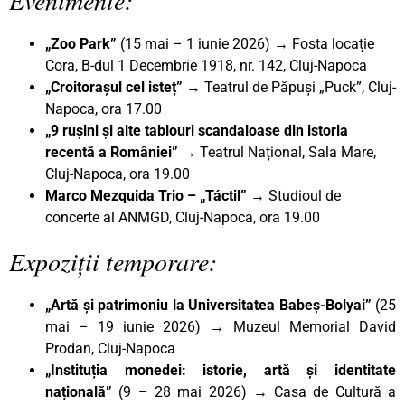
„Zoo Park”
(15 mai – 1 iunie 2026) → Fosta locație
Cora, B-dul 1 Decembrie 1918, nr. 142, Cluj-Napoca
„Croitorașul cel isteț”
→ Teatrul de Păpuși „Puck”, Cluj-
Napoca, ora 17.00
„9 ruşini și alte tablouri scandaloase din istoria
recentă a României”
→ Teatrul Național, Sala Mare,
Cluj-Napoca, ora 19.00
Marco Mezquida Trio – „Táctil” →
Studioul de
concerte al ANMGD, Cluj-Napoca, ora 19.00
Expoziții temporare:
„Artă și patrimoniu la Universitatea Babeș-Bolyai”
(25
mai – 19 iunie 2026) → Muzeul Memorial David
Prodan, Cluj-Napoca
„Instituția monedei: istorie, artă și identitate
națională”
(9 – 28 mai 2026) → Casa de Cultură a