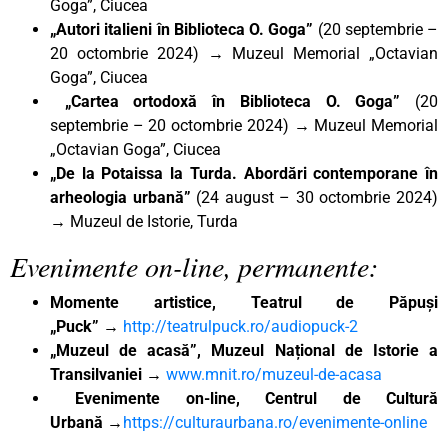
Goga”, Ciucea
„Autori italieni în Biblioteca O. Goga”
(20 septembrie –
20 octombrie 2024) → Muzeul Memorial „Octavian
Goga”, Ciucea
„Cartea ortodoxă în Biblioteca O. Goga”
(20
septembrie – 20 octombrie 2024) → Muzeul Memorial
„Octavian Goga”, Ciucea
„De la Potaissa la Turda. Abordări contemporane în
arheologia urbană”
(24 august – 30 octombrie 2024)
→ Muzeul de Istorie, Turda
Evenimente on-line, permanente:
Momente artistice, Teatrul de Păpuși
„Puck”
→
http://teatrulpuck.ro/audiopuck-2
„Muzeul de acasă”, Muzeul Național de Istorie a
Transilvaniei
→
www.mnit.ro/muzeul-de-acasa
Evenimente on-line, Centrul de Cultură
Urbană
→
https://culturaurbana.ro/evenimente-online