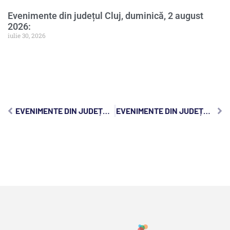
Evenimente din județul Cluj, duminică, 2 august
2026:
iulie 30, 2026
EVENIMENTE DIN JUDEȚUL CLUJ, LUNI, 14 OCTOMBRIE 2024:
EVENIMENTE DIN JUDEȚUL CLUJ, MIERCURI, 16 OCTOMBRIE 2024: