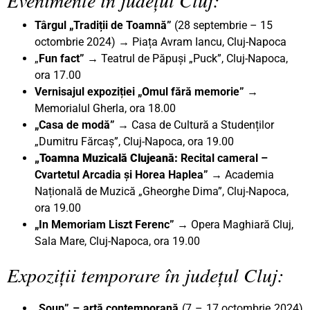
Târgul „Tradiții de Toamnă”
(28 septembrie – 15
octombrie 2024) → Piața Avram Iancu, Cluj-Napoca
„
Fun fact” →
Teatrul de Păpuși „Puck”, Cluj-Napoca,
ora 17.00
Vernisajul expoziției „Omul fără memorie”
→
Memorialul Gherla, ora 18.00
„Casa de modă”
→ Casa de Cultură a Studenților
„Dumitru Fărcaș”, Cluj-Napoca, ora 19.00
„Toamna Muzicală Clujeană:
Recital cameral –
Cvartetul Arcadia și Horea Haplea”
→
Academia
Națională de Muzică „Gheorghe Dima”, Cluj-Napoca,
ora 19.00
„In Memoriam Liszt Ferenc”
→ Opera Maghiară Cluj,
Sala Mare, Cluj-Napoca, ora 19.00
Expoziții temporare în județul Cluj:
„Soup” – artă contemporană
(7 – 17 octombrie 2024)