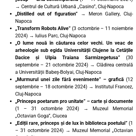
→ Centrul de Cultură Urbană „Casino”, Cluj-Napoca
„Distilled out of figuration” →
Meron Gallery, Cluj-
Napoca
„Transform Robots Alive”
(3 octombrie – 11 noiembrie
2024) → Iulius Parc, Cluj-Napoca
„O lume nouă în căutarea celor vechi. Un veac de
arheologie sub egida Universității Clujene la Cetățile
Dacice și Ulpia Traiana Sarmizegetusa”
(30
septembrie – 21 octombrie 2024)
→
Clădirea centrală
a Universității Babeș-Bolyai, Cluj-Napoca
„Murmurul unei zile fără evenimente” – grafică
(12
septembrie – 18 octombrie 2024) → Institutul Francez,
Cluj-Napoca
„Princeps poetarum pro unitate” – carte și documente
(1 – 31 octombrie 2024) → Muzeul Memorial
„Octavian Goga”, Ciucea
„Ediții rare, princeps și de lux în biblioteca poetului”
(1
– 31 octombrie 2024) → Muzeul Memorial „Octavian