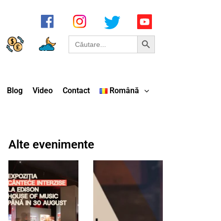
Search Button
Search
for:
Blog
Video
Contact
Română
Alte evenimente