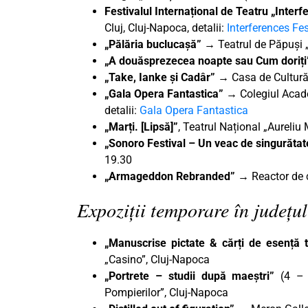
Festivalul Internațional de Teatru „Inter
Cluj, Cluj-Napoca, detalii:
Interferences Fes
„Pălăria buclucașă” →
Teatrul de Păpuși 
„A douăsprezecea noapte sau Cum doriț
„Take, Ianke şi Cadâr” →
Casa de Cultură
„Gala Opera Fantastica” →
Colegiul Acad
detalii:
Gala Opera Fantastica
„Marți. [Lipsă]”
, Teatrul Național „Aureli
„Sonoro Festival – Un veac de singurătat
19.30
„Armageddon Rebranded”
→ Reactor de c
Expoziții temporare în județul
„Manuscrise pictate & cărți de esență 
„Casino”, Cluj-Napoca
„Portrete – studii după maeștri”
(4 –
Pompierilor”, Cluj-Napoca