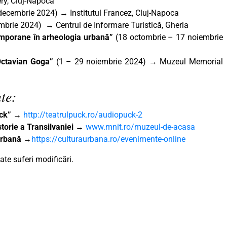
ry, Cluj-Napoca
decembrie 2024) → Institutul Francez, Cluj-Napoca
brie 2024) → Centrul de Informare Turistică, Gherla
emporane în arheologia urbană”
(18 octombrie – 17 noiembrie
 Octavian Goga”
(1 – 29 noiembrie 2024) → Muzeul Memorial
te:
uck”
→
http://teatrulpuck.ro/audiopuck-2
torie a Transilvaniei
→
www.mnit.ro/muzeul-de-acasa
 Urbană
→
https://culturaurbana.ro/evenimente-online
te suferi modificări.