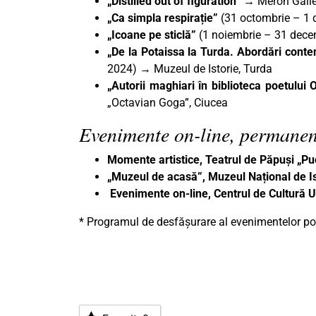
„Distilled out of figuration” →
Meron Galle
„Ca simpla respirație”
(31 octombrie – 1 
„Icoane pe sticlă”
(1 noiembrie – 31 decem
„De la Potaissa la Turda. Abordări cont
2024) → Muzeul de Istorie, Turda
„Autorii maghiari în biblioteca poetului
„Octavian Goga”, Ciucea
Evenimente on-line, permanen
Momente artistice, Teatrul de Păpuși „P
„Muzeul de acasă”, Muzeul Național de Is
Evenimente on-line, Centrul de Cultură
* Programul de desfășurare al evenimentelor poa