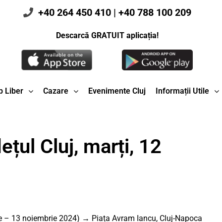
+40 264 450 410
|
+40 788 100 209
Descarcă GRATUIT aplicația!
 Liber
Cazare
Evenimente Cluj
Informații Utile
țul Cluj, marți, 12
e – 13 noiembrie 2024) → Piața Avram Iancu, Cluj-Napoca