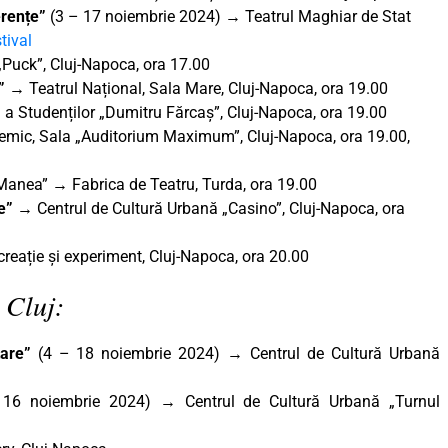
ferențe”
(3 – 17 noiembrie 2024) → Teatrul Maghiar de Stat
tival
„Puck”, Cluj-Napoca, ora 17.00
i” →
Teatrul Național, Sala Mare, Cluj-Napoca, ora 19.00
 a Studenților „Dumitru Fărcaș”, Cluj-Napoca, ora 19.00
emic, Sala „Auditorium Maximum”, Cluj-Napoca, ora 19.00,
u Manea” → Fabrica de Teatru, Turda, ora 19.00
e”
→ Centrul de Cultură Urbană „Casino”, Cluj-Napoca, ora
reație și experiment, Cluj-Napoca, ora 20.00
 Cluj:
tare”
(4 – 18 noiembrie 2024) → Centrul de Cultură Urbană
 16 noiembrie 2024) → Centrul de Cultură Urbană „Turnul