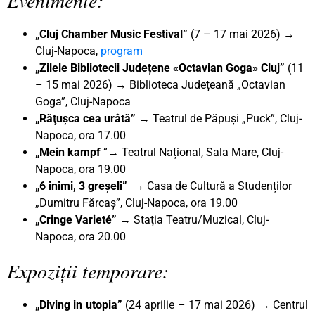
„Cluj Chamber Music Festival”
(7 – 17 mai 2026) →
Cluj-Napoca,
program
„Zilele Bibliotecii Județene «Octavian Goga» Cluj”
(11
– 15 mai 2026) → Biblioteca Județeană „Octavian
Goga”, Cluj-Napoca
„Răţuşca cea urâtă”
→ Teatrul de Păpuși „Puck”, Cluj-
Napoca, ora 17.00
„Mein kampf
”→ Teatrul Național, Sala Mare, Cluj-
Napoca, ora 19.00
„6 inimi, 3 greșeli”
→ Casa de Cultură a Studenților
„Dumitru Fărcaș”, Cluj-Napoca, ora 19.00
„Cringe Varieté” →
Stația Teatru/Muzical, Cluj-
Napoca, ora 20.00
Expoziții temporare:
„Diving in utopia”
(24 aprilie – 17 mai 2026) → Centrul