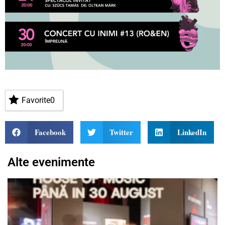
Favorite
0
Facebook
Twitter
LinkedIn
Alte evenimente