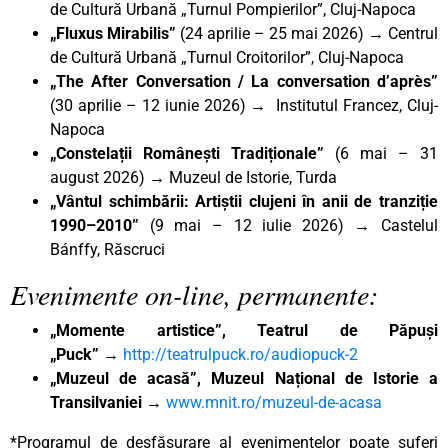
de Cultură Urbană „Turnul Pompierilor”, Cluj-Napoca
„Fluxus Mirabilis”
(24 aprilie – 25 mai 2026) → Centrul
de Cultură Urbană „Turnul Croitorilor”, Cluj-Napoca
„The After Conversation / La conversation d’après”
(30 aprilie – 12 iunie 2026) → Institutul Francez, Cluj-
Napoca
„Constelații Românești Tradiționale”
(6 mai – 31
august 2026) → Muzeul de Istorie, Turda
„Vântul schimbării: Artiștii clujeni în anii de tranziție
1990–2010”
(9 mai – 12 iulie 2026) → Castelul
Bánffy, Răscruci
Evenimente on-line, permanente:
„Momente artistice”, Teatrul de Păpuși
„Puck”
→
http://teatrulpuck.ro/audiopuck-2
„Muzeul de acasă”, Muzeul Național de Istorie a
Transilvaniei
→
www.mnit.ro/muzeul-de-acasa
*Programul de desfășurare al evenimentelor poate suferi