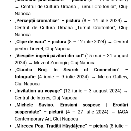
→ Centrul de Cultură Urbană „Turnul Croitorilor”, Cluj-
Napoca
„Percepții cromatice” – pictură
(8 – 14 iulie 2024) →
Centrul de Cultură Urbană „Turnul Croitorilor”, Cluj-
Napoca
„Clipe de vară” – pictură
(8 – 12 iulie 2024) → Centrul
pentru Tineret, Cluj-Napoca
„Viespile: îngerii păzitori din iad”
(15 mai – 31 august
2024) → Muzeul Zoologic, Cluj-Napoca
„Claudiu Bruj. In Search of Connection”
–
fotografie
(4 iunie – 9 iulie 2024) → Meron Gallery,
Cluj-Napoca
„Invitation au voyage”
(12 iunie – 3 august 2024) →
Centrul de Interes, Cluj-Napoca
„Michele Savino. Erosioni sospese | Erodări
suspendate”
– pictură
(4 – 27 iulie 2024) → IAGA
Contemporary Art, Cluj-Napoca
„Mirecea Pop. Tradiții Hășdățene”
– pictură
(8 iulie –