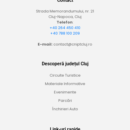
Contact
Strada Memorandumului, nr. 21
Cluj-Napoca, Cluj
Telefon
:
+40 264 450 410
+40 788 100 209
E-mail:
contact@cniptcluj.ro
Descoperă județul Cluj
Circuite Turistice
Materiale Informative
Evenimente
Parcări
Închirieri Auto
Link-uri rapide