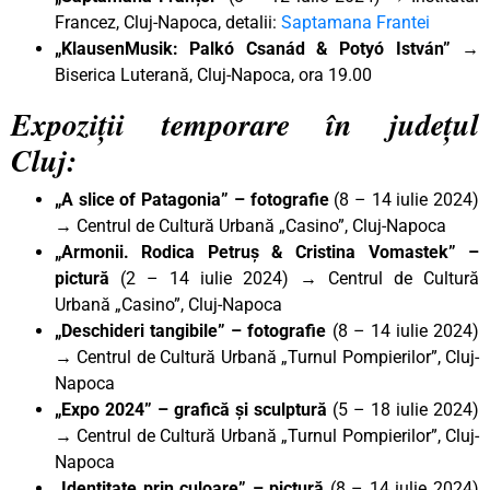
Francez, Cluj-Napoca, detalii:
Saptamana Frantei
„KlausenMusik: Palkó Csanád & Potyó István”
→
Biserica Luterană, Cluj-Napoca, ora 19.00
Expoziții temporare în județul
Cluj:
„A slice of Patagonia” – fotografie
(8 – 14 iulie 2024)
→ Centrul de Cultură Urbană „Casino”, Cluj-Napoca
„Armonii. Rodica Petruș & Cristina Vomastek”
–
pictură
(2 – 14 iulie 2024) → Centrul de Cultură
Urbană „Casino”, Cluj-Napoca
„Deschideri tangibile” – fotografie
(8 – 14 iulie 2024)
→ Centrul de Cultură Urbană „Turnul Pompierilor”, Cluj-
Napoca
„Expo 2024” – grafică și sculptură
(5 – 18 iulie 2024)
→ Centrul de Cultură Urbană „Turnul Pompierilor”, Cluj-
Napoca
„Identitate prin culoare” – pictură
(8 – 14 iulie 2024)