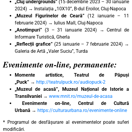
„Cluj undergrounds”
(15 decembrie 2023 – 30 ianuarie
2024) → Instalația „10X10”, B-dul Eroilor, Cluj-Napoca
„Muzeul Figurinelor de Ceară”
(12 ianuarie – 11
februarie 2024) → Iulius Mall, Cluj-Napoca
„Anotimpuri”
(3 – 31 ianuarie 2024) → Centrul de
Informare Turistică, Gherla
„Reflecții grafice”
(25 ianuarie – 7 februarie 2024) →
Galeria de Artă „Valer Suciu”, Turda
Evenimente on-line, permanente:
Momente artistice, Teatrul de Păpuși
„Puck”
→
http://teatrulpuck.ro/audiopuck-2
„Muzeul de acasă”, Muzeul Național de Istorie a
Transilvaniei
→
www.mnit.ro/muzeul-de-acasa
Evenimente on-line, Centrul de Cultură
Urbană
→
https://culturaurbana.ro/evenimente-online
* Programul de desfășurare al evenimentelor poate suferi
modificări.