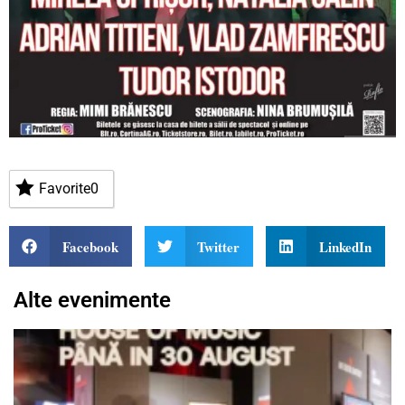
Favorite
0
Facebook
Twitter
LinkedIn
Alte evenimente