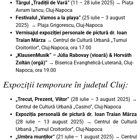
Târgul „Tradiții de Vară”
(11 – 28 iulie 2025) → Piața
Avram Iancu, Cluj-Napoca
Festivalul „Vamos a la playa”
(25 iulie – 3 august
2025) → Plaja Grigorescu, Cluj-Napoca
Vernisajul expoziției personale de pictură dr. Ioan
Traian Mârza →
Centrul de Cultură Urbană „Turnul
Croitorilor”, Cluj-Napoca, ora 17.00
„KlausenMusik” – Júlia Rabovay (vioară) & Horváth
Zoltán (orgă)” →
Biserica Evanghelică-Luterană, Cluj-
Napoca, ora 19.00
Expoziții temporare în județul Cluj:
„Trecut, Prezent, Viitor”
(28 iulie – 3 august 2025) →
Centrul de Cultură Urbană „Casino”, Cluj-Napoca
Expoziția personală de pictură dr. Ioan Traian Mârza
(28 iulie – 13 august 2025) → Centrul de Cultură
Urbană „Turnul Croitorilor”, Cluj-Napoca
„Umbra munților”
(21 iulie – 1 august 2025) → Centrul