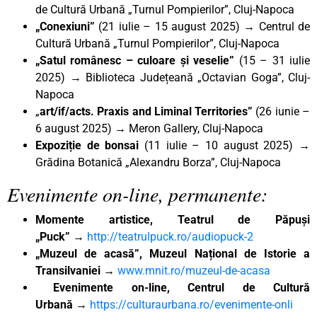
de Cultură Urbană „Turnul Pompierilor”, Cluj-Napoca
„Conexiuni”
(21 iulie – 15 august 2025) → Centrul de
Cultură Urbană „Turnul Pompierilor”, Cluj-Napoca
„Satul românesc – culoare și veselie”
(15 – 31 iulie
2025) → Biblioteca Județeană „Octavian Goga”, Cluj-
Napoca
„
art/if/acts. Praxis and Liminal Territories”
(26 iunie –
6 august 2025) → Meron Gallery, Cluj-Napoca
Expoziție de bonsai
(11 iulie – 10 august 2025) →
Grădina Botanică „Alexandru Borza”, Cluj-Napoca
Evenimente on-line, permanente:
Momente artistice, Teatrul de Păpuși
„Puck”
→
http://teatrulpuck.ro/audiopuck-2
„Muzeul de acasă”, Muzeul Național de Istorie a
Transilvaniei
→
www.mnit.ro/muzeul-de-acasa
Evenimente on-line, Centrul de Cultură
Urbană
→
https://culturaurbana.ro/evenimente-onli