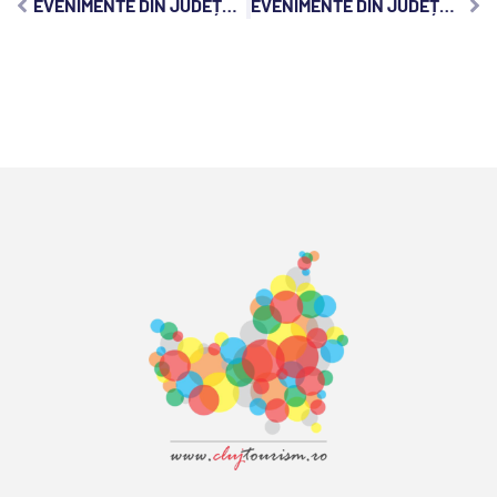
EVENIMENTE DIN JUDEȚUL CLUJ, DUMINICĂ, 26 NOIEMBRIE 2023:
EVENIMENTE DIN JUDEȚUL CLUJ, MARȚI, 28 NOIEMBRIE 2023: