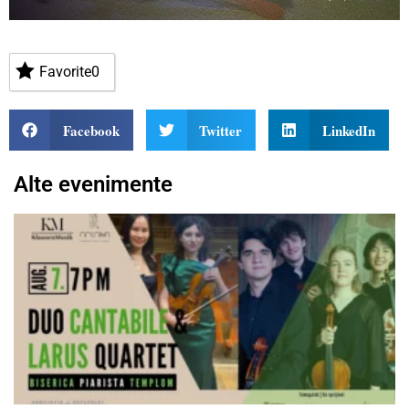
Favorite
0
Facebook
Twitter
LinkedIn
Alte evenimente