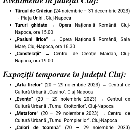
Evenimente în județul Cluj:
Târgul de Crăciun
(24 noiembrie – 31 decembrie 2023)
→ Piața Unirii, Cluj-Napoca
Tururi ghidate
→ Opera Națională Română, Cluj-
Napoca, ora 15.00
„Pasiuni lirice”
→ Opera Națională Română, Sala
Mare, Cluj-Napoca, ora 18.30
„Constelații”
→ Centrul de Creație Maidan, Cluj-
Napoca, ora 19.00
Expoziții temporare în județul Cluj:
„Arta firelor”
(20 – 29 noiembrie 2023)
→
Centrul de
Cultură Urbană „Casino”, Cluj-Napoca
„Esențe
”
(20 – 29 noiembrie 2023)
→
Centrul de
Cultură Urbană „Turnul Croitorilor”, Cluj-Napoca
„Metafore”
(20 – 29 noiembrie 2023)
→
Centrul de
Cultură Urbană „Turnul Pompierilor”, Cluj-Napoca
„Culori de toamnă”
(20 – 29 noiembrie 2023)