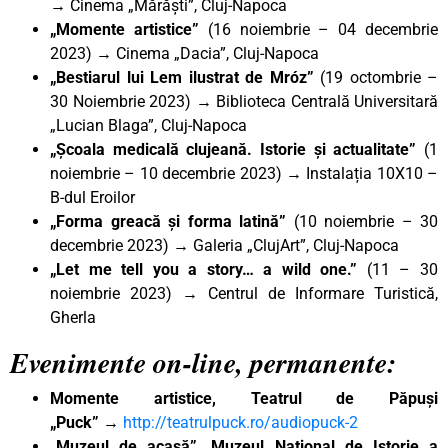
→
Cinema „Mărăști”, Cluj-Napoca
„Momente artistice”
(16 noiembrie – 04 decembrie
2023)
→
Cinema „Dacia”, Cluj-Napoca
„Bestiarul lui Lem ilustrat de Mróz”
(19 octombrie –
30 Noiembrie 2023)
→
Biblioteca Centrală Universitară
„Lucian Blaga”, Cluj-Napoca
„Școala medicală clujeană. Istorie și actualitate”
(1
noiembrie – 10 decembrie 2023)
→
Instalația 10X10 –
B-dul Eroilor
„Forma greacă și forma latină”
(10 noiembrie – 30
decembrie 2023) → Galeria „ClujArt”, Cluj-Napoca
„Let me tell you a story… a wild one.”
(11 – 30
noiembrie 2023) → Centrul de Informare Turistică,
Gherla
Evenimente on-line, permanente:
Momente artistice, Teatrul de Păpuși
„Puck”
→
http://teatrulpuck.ro/audiopuck-2
„Muzeul de acasă”, Muzeul Național de Istorie a