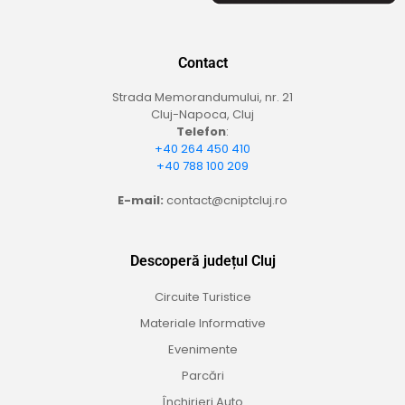
Contact
Strada Memorandumului, nr. 21
Cluj-Napoca, Cluj
Telefon
:
+40 264 450 410
+40 788 100 209
E-mail:
contact@cniptcluj.ro
Descoperă județul Cluj
Circuite Turistice
Materiale Informative
Evenimente
Parcări
Închirieri Auto