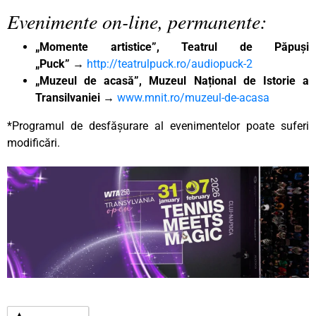
Evenimente on-line, permanente:
„Momente artistice”, Teatrul de Păpuși
„Puck”
→
http://teatrulpuck.ro/audiopuck-2
„Muzeul de acasă”, Muzeul Național de Istorie a
Transilvaniei
→
www.mnit.ro/muzeul-de-acasa
*Programul de desfășurare al evenimentelor poate suferi
modificări.