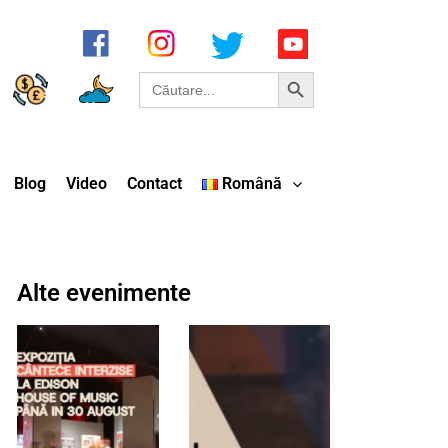
Search Button
Search
for:
Blog
Video
Contact
Română
Alte evenimente