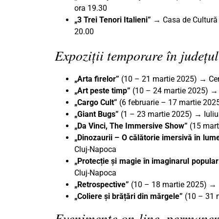
ora 19.30
„3 Trei Tenori Italieni” →
Casa de Cultură 
20.00
Expoziții temporare în județul
„Arta firelor”
(10 – 21 martie 2025) → Cent
„Art peste timp
”
(10 – 24 martie 2025)
→
„Cargo Cult”
(6 februarie – 17 martie 202
„Giant Bugs”
(1 – 23 martie 2025) → Iuliu
„Da Vinci, The Immersive Show”
(15 mart
„Dinozaurii – O călătorie imersivă în lum
Cluj-Napoca
„Protecție și magie în imaginarul popul
Cluj-Napoca
„Retrospective”
(10 – 18 martie 2025) → 
„Coliere și brățări din mărgele”
(10 – 31 m
Evenimente on-line, permanen