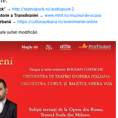
uck”
→
http://teatrulpuck.ro/audiopuck-2
torie a Transilvaniei
→
www.mnit.ro/muzeul-de-acasa
 Urbană
→
https://culturaurbana.ro/evenimente-online
te suferi modificări.