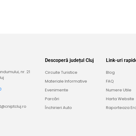
Descoperă județul Cluj
Link-uri rapid
dumului, nr. 21
Circuite Turistice
Blog
uj
Materiale Informative
FAQ
0
Evenimente
Numere Utile
9
Parcări
Harta Website
@cniptcluj.ro
Închirieri Auto
Raporteaza Er