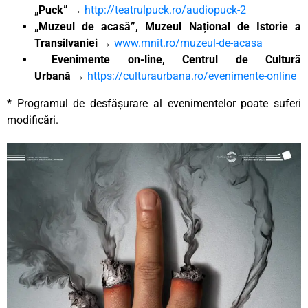
„Puck”
→
http://teatrulpuck.ro/audiopuck-2
„Muzeul de acasă”, Muzeul Național de Istorie a
Transilvaniei
→
www.mnit.ro/muzeul-de-acasa
Evenimente on-line, Centrul de Cultură
Urbană
→
https://culturaurbana.ro/evenimente-online
* Programul de desfășurare al evenimentelor poate suferi
modificări.