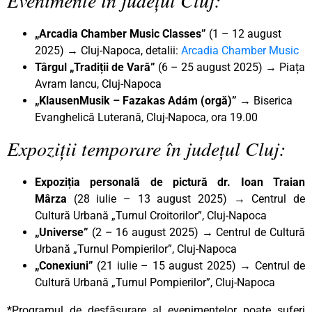
„Arcadia Chamber Music Classes”
(1 – 12 august
2025) → Cluj-Napoca, detalii:
Arcadia Chamber Music
Târgul „Tradiții de Vară”
(6 – 25 august 2025)
→
Piața
Avram Iancu, Cluj-Napoca
„KlausenMusik – Fazakas Adám (orgă)” →
Biserica
Evanghelică Luterană, Cluj-Napoca, ora 19.00
Expoziții temporare în județul Cluj:
Expoziția personală de pictură dr. Ioan Traian
Mârza
(28 iulie – 13 august 2025) → Centrul de
Cultură Urbană „Turnul Croitorilor”, Cluj-Napoca
„Universe”
(2 – 16 august 2025) → Centrul de Cultură
Urbană „Turnul Pompierilor”, Cluj-Napoca
„Conexiuni”
(21 iulie – 15 august 2025) → Centrul de
Cultură Urbană „Turnul Pompierilor”, Cluj-Napoca
*Programul de desfășurare al evenimentelor poate suferi